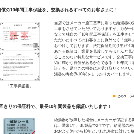
無償の10年間工事保証を、交換されるすべてのお客さまに！
当店ではメーカー施工基準に則った給湯器の
工事をさせていただいておりますが、万が一
なえて独自の「10年間工事保証」を工事させ
ただいたすべてのお客さまに例外なく「無料
おつけしております。法定保証期間(1年)の10
あたる保証は、業界を見渡してもほとんど見
ることのない特別なサービスです。交換工事
術に確かな自信があるからできる「10年間工
証」を、是非この機会にお受け取りください
湯器の寿命(8-10年)をしっかりカバーします。
「工事保証書」
1回きりの保証料で、最長10年間製品を保証いたします！
給湯器が故障した場合にメーカーが保証する
は、通常1年、BL製品で2年です。給湯器の寿
おおよそ8年から10年といわれ寿命に対して