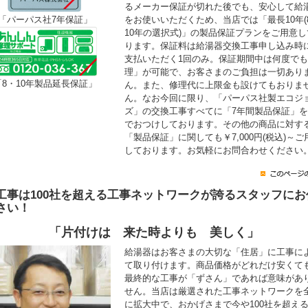
るメーカー保証が切れた後でも、安心して給
をお使いいただくため、当店では「最長10年(
「パーパス社7年保証」
10年の選択式)」の製品保証プランをご用意し
ります。保証料は給湯器交換工事申し込み時
支払いただく1回のみ。保証期間中は何度で
理」が可能で、お客さまのご負担は一切あり
「8・10年製品延長保証」
ん。また、修理代に上限金も設けてもおりま
ん。なお今回に限り、「パーパス社製エコジ
ズ」の交換工事すべてに「7年間製品保証」
でおつけしております。その他の商品に対す
「製品保証」に関しても￥7,000円(税込)～ご
しております。お気軽にお問合わせください
工事は100社を超える工事ネットワークが誇るスタッフにお
さい！
「片付けは 来た時よりも 美しく」
給湯器はお客さまの大切な「住居」に工事に
て取り付けます。商品価格がどれだけ安くて
最終的な工事が「ずさん」であれば意味があ
せん。当店は厳選された工事ネットワークを
に拡大中で、おかげさまで今や100社を超え