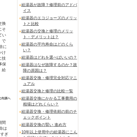
給湯器が故障？修理前のアドバ
イス
給湯器のエコジョーズのメリッ
交換
トと比較
にそ
給湯器の交換と修理のメリッ
てい
ト・デメリットは？
」で
給湯器の平均寿命はどのくら
倍に
い？
かけ
給湯器はどれを選べばいいの？
に技
事保
給湯器はなぜ故障するのか？故
。給
障の原因は？
給湯器交換・修理完全対応マニ
ュアル
給湯器交換と修理の比較一覧
給湯器交換にかかる工事費用の
相場はどれくらい？
給湯器交換・修理依頼の前のチ
ェックポイント
期間
給湯器交換の賢い 進め方
命は
10年以上使用中の給湯器にこん
短すぎ