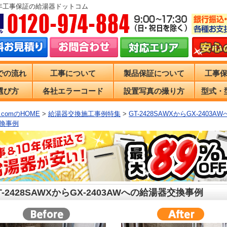
0年工事保証の給湯器ドットコム
での流れ
工事について
製品保証について
工事
選び方
各社エラーコード
設置写真の撮り方
型式・
comのHOME
>
給湯器交換施工事例特集
>
GT-2428SAWXからGX-2403A
換事例
T-2428SAWXからGX-2403AWへの給湯器交換事例