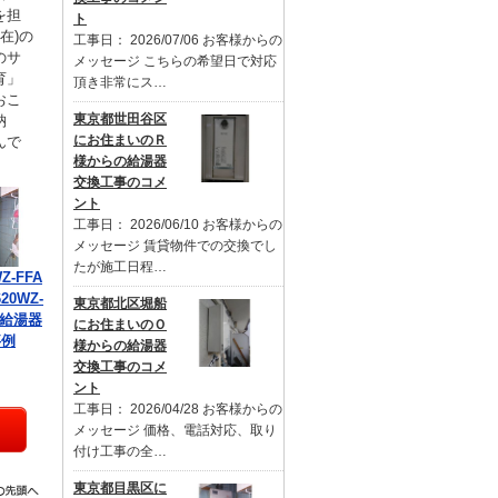
を担
ト
在)の
工事日： 2026/07/06 お客様からの
のサ
メッセージ こちらの希望日で対応
育」
頂き非常にス…
おこ
東京都世田谷区
納
にお住まいのＲ
んで
様からの給湯器
交換工事のコメ
ント
工事日： 2026/06/10 お客様からの
メッセージ 賃貸物件での交換でし
たが施工日程…
Z-FFA
20WZ-
東京都北区堀船
の給湯器
にお住まいのＯ
事例
様からの給湯器
交換工事のコメ
ント
工事日： 2026/04/28 お客様からの
メッセージ 価格、電話対応、取り
付け工事の全…
東京都目黒区に