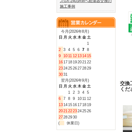
スGX-2403AWへ給湯器交換の
施工事例
今月(2026年8月)
日
月
火
水
木
金
土
1
2
3
4
5
6
7
8
9
10
11
12
13
14
15
16
17
18
19
20
21
22
23
24
25
26
27
28
29
30
31
翌月(2026年9月)
交換
日
月
火
水
木
金
土
くだ
1
2
3
4
5
6
7
8
9
10
11
12
13
14
15
16
17
18
19
20
21
22
23
24
25
26
27
28
29
30
(
休業日)