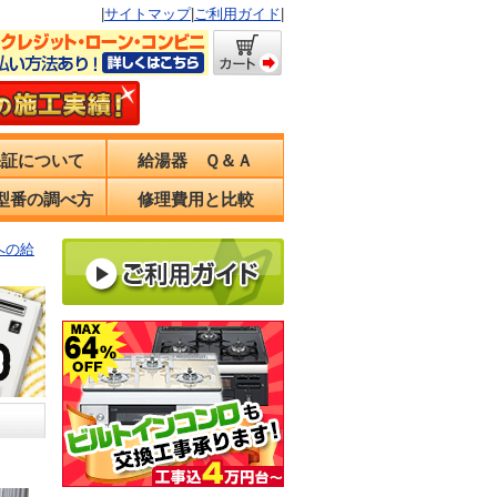
|
サイトマップ
|
ご利用ガイド
|
保証について
給湯器 Ｑ＆Ａ
型番の調べ方
修理費用と比較
Wへの給