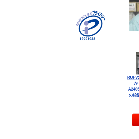
RUFV
か
A240
の給