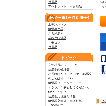
付属品
※価
アウトレット・中古商品
キャ
工事込パック
給湯専用器
ふろ給湯器
業務用給湯器
リモコン
付属品
安達社長のプロ×ログ
給湯器の修理費用
社長は口だけ！？いや、給湯器
のことは神レベル
給湯器リモコンエラーコード
トラブル？安心してください、
解決しますよ！
給湯器お役立ち情報
当
給湯器交換施工事例特集
お客様の声