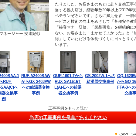
たりました。お客さまのもとに赴き交換工事
当する協力店は、経験年数20年以上(2017年現
ベテランぞろいです。さらに満足せず、一層
ービスと技術の向上をめざして「各種安全教
「接客マナー研修」「製品研修」を継続的に
ない、お客さまに「まかせてよかった」と「
マネージャー 安達紀彰
得」していただける体制づくりに日々とりく
います。
2400SAA-1
RUF-A2400SAW
OUR-1601-Tから
GS-2002W-1への
GQ-1620W
らRUF-
からGX-2403AW
RUX-SA1616T-
給湯器交換事例
からGQ-16
5SAA(C)へ
への給湯器交換
L(A)-Eへの給湯
FFA-3へ
湯器交換事
事例
器交換事例
交換
例
工事事例をもっと読む
当店の工事事例を是非ごらんください