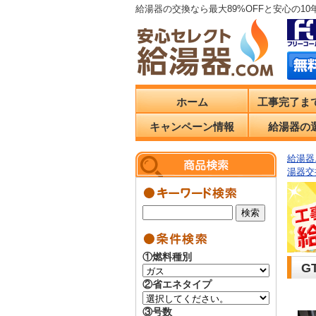
給湯器の交換なら最大89%OFFと安心の1
ホーム
工事完了ま
キャンペーン情報
給湯器の
給湯器.
湯器交
①燃料種別
G
②省エネタイプ
③号数