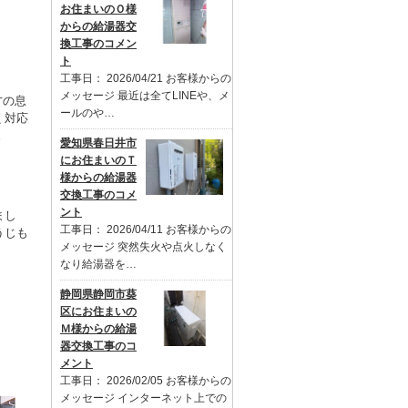
お住まいのＯ様
からの給湯器交
換工事のコメン
ト
工事日： 2026/04/21 お客様からの
メッセージ 最近は全てLINEや、メ
才の息
ールのや…
く対応
。
愛知県春日井市
にお住まいのＴ
様からの給湯器
交換工事のコメ
ント
まし
工事日： 2026/04/11 お客様からの
うじも
メッセージ 突然失火や点火しなく
なり給湯器を…
静岡県静岡市葵
区にお住まいの
Ｍ様からの給湯
器交換工事のコ
メント
工事日： 2026/02/05 お客様からの
メッセージ インターネット上での