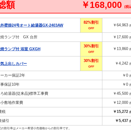
総額
￥168,000
(税
82%割引
￥64,963
屋外壁掛24号オート給湯器GX-2403AW
OFF
燃焼ランプ付 GX 台所
￥17,600
30%割引
￥13,860
燃焼ランプ付 浴室 GXGH
OFF
30%割引
￥4,242
排気上出しカバー
OFF
メーカー保証2年
￥0
工事保証10年
￥0
ふろ給湯器(従来品)標準工事費
￥45,500
狭小敷地作業費
￥12,000
費税
￥15,272
数値引
￥5,437
記の割引率はメーカー希望小売価格からの割引率です。