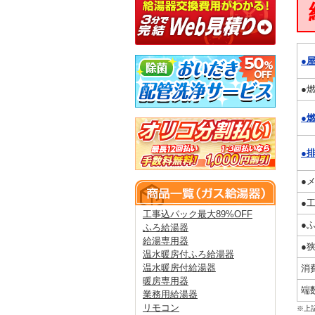
●
●
●
●
●
●
工事込パック最大89%OFF
●
ふろ給湯器
給湯専用器
●
温水暖房付ふろ給湯器
温水暖房付給湯器
消
暖房専用器
端
業務用給湯器
リモコン
※上