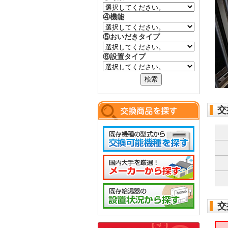
④機能
⑤おいだきタイプ
⑥設置タイプ
交
交