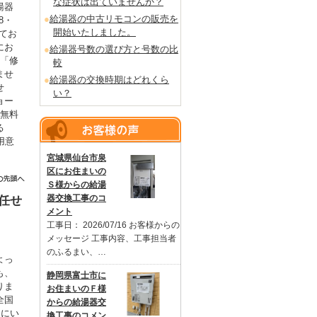
な症状は出ていませんか？
湯器
給湯器の中古リモコンの販売を
8・
開始いたしました。
てお
にお
給湯器号数の選び方と号数の比
も「修
較
ませ
給湯器の交換時期はどれくら
せ
い？
ョー
を無料
る
用意
。
宮城県仙台市泉
区にお住まいの
Ｓ様からの給湯
器交換工事のコ
任せ
メント
工事日： 2026/07/16 お客様からの
メッセージ 工事内容、工事担当者
のふるまい、…
よっ
も、
静岡県富士市に
りま
お住まいのＦ様
全国
からの給湯器交
るにい
換工事のコメン