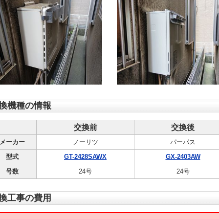
換機種の情報
交換前
交換後
メーカー
ノーリツ
パーパス
型式
GT-2428SAWX
GX-2403AW
号数
24号
24号
換工事の費用