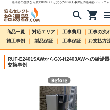
給湯器の交換なら最大89%OFFと安心の10年工事保証の給湯器ドットコム
search
shopping_cart
me
|
|
|
商品一覧
対応エリア
工事費用
工事の流
|
|
|
施工事例
製品保証
工事保証
お支払方
RUF-E2401SAWからGX-H2403AWへの給湯器
交換事例