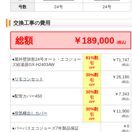
号数
24号
24号
交換工事の費用
総額
￥189,000
(税込)
81%割
●屋外壁掛形24号オート・エコジョー
￥71,747
引
ズ給湯器GX-H2403AW
(税込)
OFF
30%割
￥26,180
●リモコンセット
引
(税込)
OFF
30%割
￥7,343
●配管カバー450
引
(税込)
OFF
30%割
￥11,900
●排気横出しカバー
引
(税込)
OFF
￥0
●パーパスエコジョーズ7年製品保証
(税込)