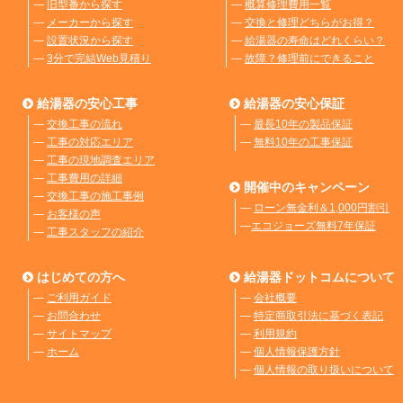
―
旧型番から探す
―
概算修理費用一覧
―
メーカーから探す
―
交換と修理どちらがお得？
―
設置状況から探す
―
給湯器の寿命はどれくらい？
―
3分で完結Web見積り
―
故障？修理前にできること
給湯器の安心工事
給湯器の安心保証
―
交換工事の流れ
―
最長10年の製品保証
―
工事の対応エリア
―
無料10年の工事保証
―
工事の現地調査エリア
―
工事費用の詳細
開催中のキャンペーン
―
交換工事の施工事例
―
ローン無金利＆1,000円割引
―
お客様の声
―
エコジョーズ無料7年保証
―
工事スタッフの紹介
はじめての方へ
給湯器ドットコムについて
―
ご利用ガイド
―
会社概要
―
お問合わせ
―
特定商取引法に基づく表記
―
サイトマップ
―
利用規約
―
ホーム
―
個人情報保護方針
―
個人情報の取り扱いについて