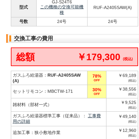
GJ-S24T6
この機種の交換可能機
型式
RUF-A2405SAW(A)
種
号数
24号
24号
交換工事の費用
総額
￥179,300
(税込)
ガスふろ給湯器：
RUF-A2405SAW
￥69,189
78%
(A)
OFF
(税込)
￥38,556
30%
セットリモコン：MBCTW-171
OFF
(税込)
￥9,525
雑材料（部材一式）
(税込)
ガスふろ給湯器標準工事（従来品）：
工事費
￥49,140
用の詳細
(税込)
￥12,960
追加工事：狭小敷地作業
(税込)