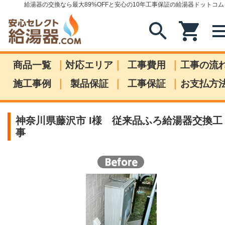
給湯器の交換なら最大89%OFFと安心の10年工事保証の給湯器ドットコム
search
shopping_cart
me
|
|
|
商品一覧
対応エリア
工事費用
工事の流
|
|
|
施工事例
製品保証
工事保証
お支払方
神奈川県藤沢市 I様 従来品ふろ給湯器交換工
事