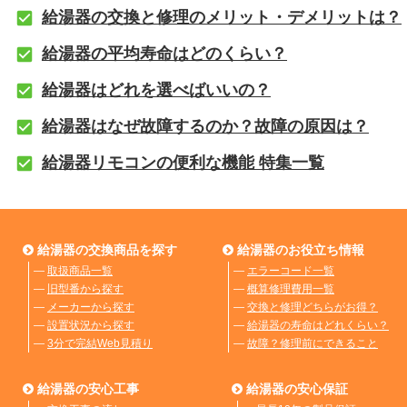
給湯器の交換と修理のメリット・デメリットは？
給湯器の平均寿命はどのくらい？
給湯器はどれを選べばいいの？
給湯器はなぜ故障するのか？故障の原因は？
給湯器リモコンの便利な機能 特集一覧
給湯器の交換商品を探す
給湯器のお役立ち情報
―
取扱商品一覧
―
エラーコード一覧
―
旧型番から探す
―
概算修理費用一覧
―
メーカーから探す
―
交換と修理どちらがお得？
―
設置状況から探す
―
給湯器の寿命はどれくらい？
―
3分で完結Web見積り
―
故障？修理前にできること
給湯器の安心工事
給湯器の安心保証