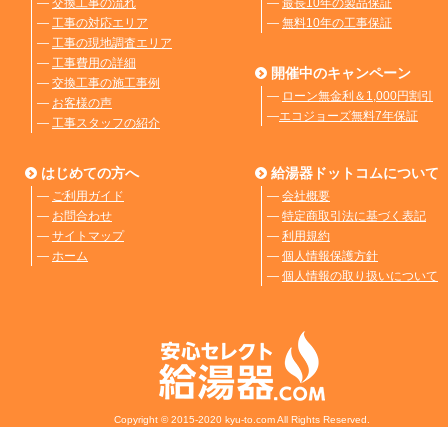
―
交換工事の流れ
―
最長10年の製品保証
―
工事の対応エリア
―
無料10年の工事保証
―
工事の現地調査エリア
―
工事費用の詳細
開催中のキャンペーン
―
交換工事の施工事例
―
ローン無金利＆1,000円割引
―
お客様の声
―
エコジョーズ無料7年保証
―
工事スタッフの紹介
はじめての方へ
給湯器ドットコムについて
―
ご利用ガイド
―
会社概要
―
お問合わせ
―
特定商取引法に基づく表記
―
サイトマップ
―
利用規約
―
ホーム
―
個人情報保護方針
―
個人情報の取り扱いについて
Copyright © 2015-2020 kyu-to.com All Rights Reserved.