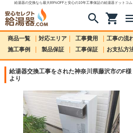
給湯器の交換なら最大89%OFFと安心の10年工事保証の給湯器ドットコム
search
shopping_cart
me
|
|
|
商品一覧
対応エリア
工事費用
工事の流
|
|
|
施工事例
製品保証
工事保証
お支払方
給湯器交換工事をされた神奈川県藤沢市のF様
より