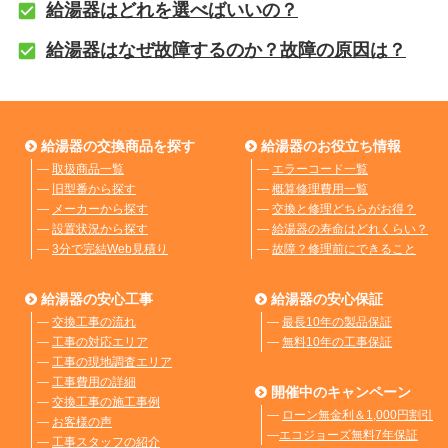
給湯器はどれを選べばいいの？
給湯器はなぜ故障するのか？故障の原因は？
給湯器の交換商品を探す
給湯器のお役立ち情報
―
取扱商品一覧
―
エラーコード一覧
―
旧型番から探す
―
概算修理費用一覧
―
メーカーから探す
―
交換と修理どちらがお得？
―
設置状況から探す
―
給湯器の寿命はどれくらい？
―
3分で完結Web見積り
―
故障？修理前にできること
給湯器の安心工事
給湯器の安心保証
―
交換工事の流れ
―
最長10年の製品保証
―
工事の対応エリア
―
無料10年の工事保証
―
工事の現地調査エリア
―
工事費用の詳細
開催中のキャンペーン
―
交換工事の施工事例
―
ローン無金利＆1,000円割引
―
お客様の声
―
エコジョーズ無料7年保証
―
工事スタッフの紹介