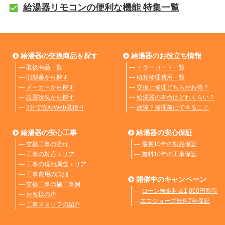
給湯器リモコンの便利な機能 特集一覧
給湯器の交換商品を探す
給湯器のお役立ち情報
―
取扱商品一覧
―
エラーコード一覧
―
旧型番から探す
―
概算修理費用一覧
―
メーカーから探す
―
交換と修理どちらがお得？
―
設置状況から探す
―
給湯器の寿命はどれくらい？
―
3分で完結Web見積り
―
故障？修理前にできること
給湯器の安心工事
給湯器の安心保証
―
交換工事の流れ
―
最長10年の製品保証
―
工事の対応エリア
―
無料10年の工事保証
―
工事の現地調査エリア
―
工事費用の詳細
開催中のキャンペーン
―
交換工事の施工事例
―
ローン無金利＆1,000円割引
―
お客様の声
―
エコジョーズ無料7年保証
―
工事スタッフの紹介