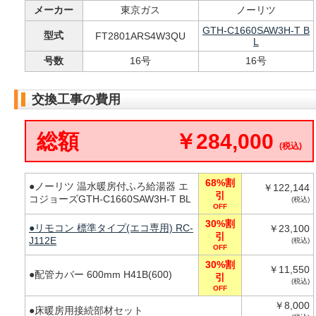
メーカー
東京ガス
ノーリツ
GTH-C1660SAW3H-T B
型式
FT2801ARS4W3QU
L
号数
16号
16号
交換工事の費用
総額
￥284,000
(税込)
68%割
●ノーリツ 温水暖房付ふろ給湯器 エ
￥122,144
引
コジョーズGTH-C1660SAW3H-T BL
(税込)
OFF
30%割
●リモコン 標準タイプ(エコ専用) RC-
￥23,100
引
J112E
(税込)
OFF
30%割
￥11,550
●配管カバー 600mm H41B(600)
引
(税込)
OFF
￥8,000
●床暖房用接続部材セット