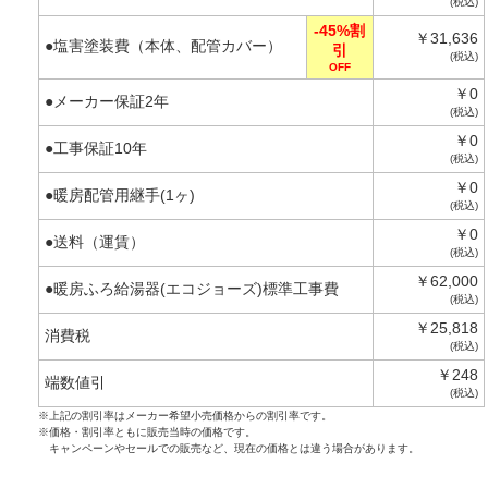
(税込)
-45%割
￥31,636
●塩害塗装費（本体、配管カバー）
引
(税込)
OFF
￥0
●メーカー保証2年
(税込)
￥0
●工事保証10年
(税込)
￥0
●暖房配管用継手(1ヶ)
(税込)
￥0
●送料（運賃）
(税込)
￥62,000
●暖房ふろ給湯器(エコジョーズ)標準工事費
(税込)
￥25,818
消費税
(税込)
￥248
端数値引
(税込)
※上記の割引率はメーカー希望小売価格からの割引率です。
※価格・割引率ともに販売当時の価格です。
キャンペーンやセールでの販売など、現在の価格とは違う場合があります。