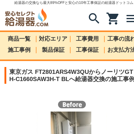
給湯器の交換なら最大89%OFFと安心の10年工事保証の給湯器ドットコム
search
shopping_cart
me
|
|
|
商品一覧
対応エリア
工事費用
工事の流
|
|
|
施工事例
製品保証
工事保証
お支払方
東京ガス FT2801ARS4W3QUからノーリツGT
H-C1660SAW3H-T BLへ給湯器交換の施工事