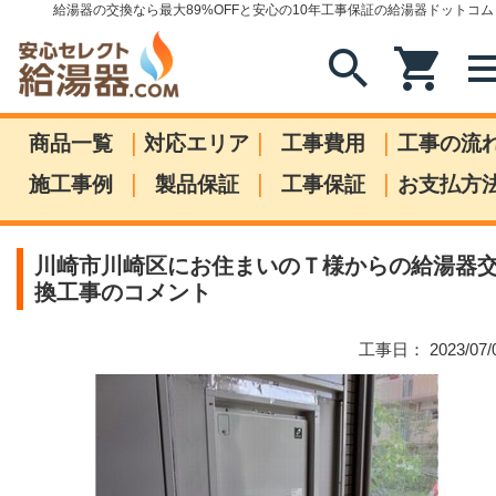
給湯器の交換なら最大89%OFFと安心の10年工事保証の給湯器ドットコム
search
shopping_cart
me
|
|
|
商品一覧
対応エリア
工事費用
工事の流
|
|
|
施工事例
製品保証
工事保証
お支払方
川崎市川崎区にお住まいのＴ様からの給湯器
換工事のコメント
工事日： 2023/07/