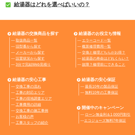
給湯器はどれを選べばいいの？
給湯器の交換商品を探す
給湯器のお役立ち情報
―
取扱商品一覧
―
エラーコード一覧
―
旧型番から探す
―
概算修理費用一覧
―
メーカーから探す
―
交換と修理どちらがお得？
―
設置状況から探す
―
給湯器の寿命はどれくらい？
―
3分で完結Web見積り
―
故障？修理前にできること
給湯器の安心工事
給湯器の安心保証
―
交換工事の流れ
―
最長10年の製品保証
―
工事の対応エリア
―
無料10年の工事保証
―
工事の現地調査エリア
―
工事費用の詳細
開催中のキャンペーン
―
交換工事の施工事例
―
ローン無金利＆1,000円割引
―
お客様の声
―
エコジョーズ無料7年保証
―
工事スタッフの紹介