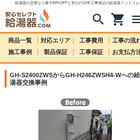
給湯器の交換なら最大89%OFFと安心の10年工事保証の給湯器ドットコム
search
shopping_cart
me
|
|
|
商品一覧
対応エリア
工事費用
工事の流
|
|
|
施工事例
製品保証
工事保証
お支払方
GH-S2400ZWSからGH-H246ZWSH4-Wへの給
湯器交換事例