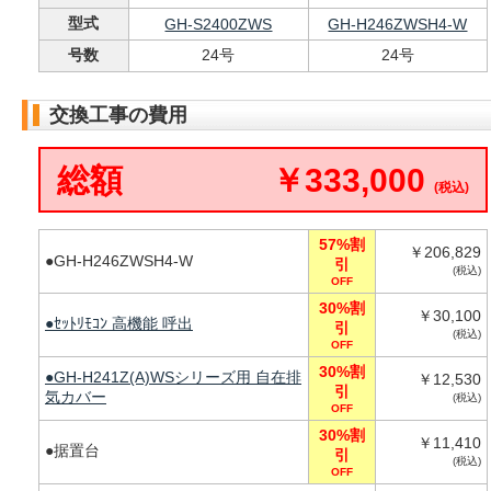
型式
GH-S2400ZWS
GH-H246ZWSH4-W
号数
24号
24号
交換工事の費用
総額
￥333,000
(税込)
57%割
￥206,829
●GH-H246ZWSH4-W
引
(税込)
OFF
30%割
￥30,100
●ｾｯﾄﾘﾓｺﾝ 高機能 呼出
引
(税込)
OFF
30%割
●GH-H241Z(A)WSシリーズ用 自在排
￥12,530
引
気カバー
(税込)
OFF
30%割
￥11,410
●据置台
引
(税込)
OFF