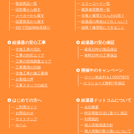
―
取扱商品一覧
―
エラーコード一覧
―
旧型番から探す
―
概算修理費用一覧
―
メーカーから探す
―
交換と修理どちらがお得？
―
設置状況から探す
―
給湯器の寿命はどれくらい？
―
3分で完結Web見積り
―
故障？修理前にできること
給湯器の安心工事
給湯器の安心保証
―
交換工事の流れ
―
最長10年の製品保証
―
工事の対応エリア
―
無料10年の工事保証
―
工事の現地調査エリア
―
工事費用の詳細
開催中のキャンペーン
―
交換工事の施工事例
―
ローン無金利＆1,000円割引
―
お客様の声
―
エコジョーズ無料7年保証
―
工事スタッフの紹介
はじめての方へ
給湯器ドットコムについて
―
ご利用ガイド
―
会社概要
―
お問合わせ
―
特定商取引法に基づく表記
―
サイトマップ
―
利用規約
―
ホーム
―
個人情報保護方針
―
個人情報の取り扱いについて