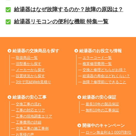
給湯器はなぜ故障するのか？故障の原因は？
給湯器リモコンの便利な機能 特集一覧
給湯器の交換商品を探す
給湯器のお役立ち情報
―
取扱商品一覧
―
エラーコード一覧
―
旧型番から探す
―
概算修理費用一覧
―
メーカーから探す
―
交換と修理どちらがお得？
―
設置状況から探す
―
給湯器の寿命はどれくらい？
―
3分で完結Web見積り
―
故障？修理前にできること
給湯器の安心工事
給湯器の安心保証
―
交換工事の流れ
―
最長10年の製品保証
―
工事の対応エリア
―
無料10年の工事保証
―
工事の現地調査エリア
―
工事費用の詳細
開催中のキャンペーン
―
交換工事の施工事例
―
ローン無金利＆1,000円割引
―
お客様の声