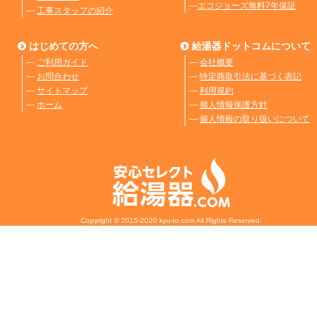
―
エコジョーズ無料7年保証
―
工事スタッフの紹介
はじめての方へ
給湯器ドットコムについて
―
ご利用ガイド
―
会社概要
―
お問合わせ
―
特定商取引法に基づく表記
―
サイトマップ
―
利用規約
―
ホーム
―
個人情報保護方針
―
個人情報の取り扱いについて
Copyright © 2015-2020 kyu-to.com All Rights Reserved.