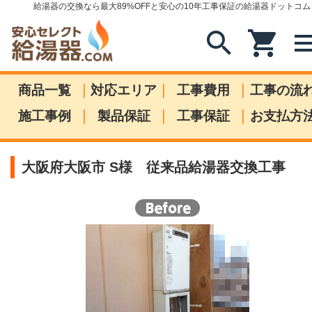
給湯器の交換なら最大89%OFFと安心の10年工事保証の給湯器ドットコム
search
shopping_cart
me
|
|
|
商品一覧
対応エリア
工事費用
工事の流
|
|
|
施工事例
製品保証
工事保証
お支払方
大阪府大阪市 S様 従来品給湯器交換工事