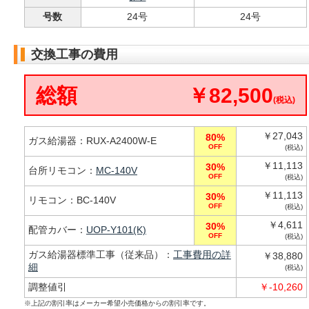
号数
24号
24号
交換工事の費用
総額
￥82,500
(税込)
￥27,043
80%
ガス給湯器：RUX-A2400W-E
OFF
(税込)
￥11,113
30%
台所リモコン：
MC-140V
OFF
(税込)
￥11,113
30%
リモコン：BC-140V
OFF
(税込)
￥4,611
30%
配管カバー：
UOP-Y101(K)
OFF
(税込)
ガス給湯器標準工事（従来品）：
工事費用の詳
￥38,880
細
(税込)
調整値引
￥-10,260
※上記の割引率はメーカー希望小売価格からの割引率です。