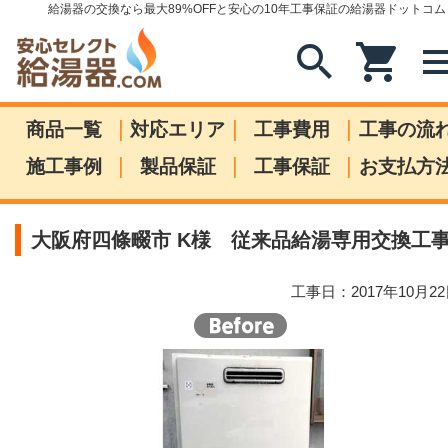
給湯器の交換なら最大89%OFFと安心の10年工事保証の給湯器ドットコム
search
shopping_cart
me
|
|
|
商品一覧
対応エリア
工事費用
工事の流
|
|
|
施工事例
製品保証
工事保証
お支払方
大阪府四條畷市 K様 従来品給湯専用交換工
工事日：2017年10月2