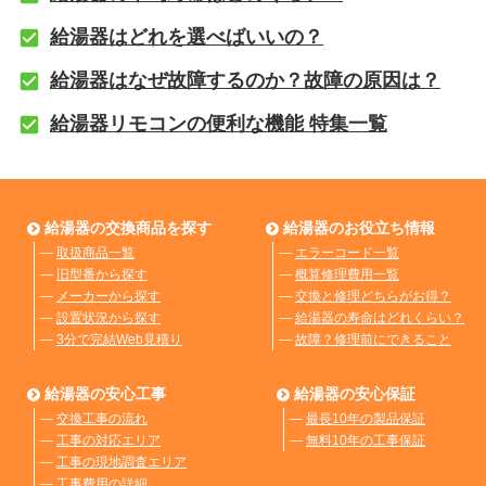
給湯器はどれを選べばいいの？
給湯器はなぜ故障するのか？故障の原因は？
給湯器リモコンの便利な機能 特集一覧
給湯器の交換商品を探す
給湯器のお役立ち情報
―
取扱商品一覧
―
エラーコード一覧
―
旧型番から探す
―
概算修理費用一覧
―
メーカーから探す
―
交換と修理どちらがお得？
―
設置状況から探す
―
給湯器の寿命はどれくらい？
―
3分で完結Web見積り
―
故障？修理前にできること
給湯器の安心工事
給湯器の安心保証
―
交換工事の流れ
―
最長10年の製品保証
―
工事の対応エリア
―
無料10年の工事保証
―
工事の現地調査エリア
―
工事費用の詳細