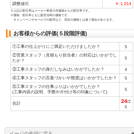
調整値引
￥-1,014
※上記の割引率はメーカー希望小売価格からの割引率です。
※価格・割引率ともに販売当時の価格です。
キャンペーンやセールでの販売など、現在の価格とは違う場合があります。
お客様からの評価(５段階評価)
①工事の仕上がりにご満足いただけましたか？
5
②営業スタッフ（見積もり担当者）の対応はいかがでし
5
たか？
③工事スタッフの身だしなみはいかがでしたか？
4
④工事スタッフの言葉づかいや態度はいかがでしたか？
5
⑤工事スタッフの仕事ぶりはいかがでしたか？
5
(工事内容の説明、手際や片付け等の印象について)
24
/2
合計
5
ページの先頭に戻る