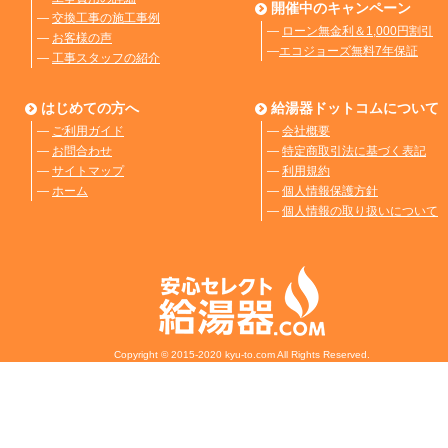
開催中のキャンペーン
―
交換工事の施工事例
―
ローン無金利＆1,000円割引
―
お客様の声
―
エコジョーズ無料7年保証
―
工事スタッフの紹介
はじめての方へ
給湯器ドットコムについて
―
ご利用ガイド
―
会社概要
―
お問合わせ
―
特定商取引法に基づく表記
―
サイトマップ
―
利用規約
―
ホーム
―
個人情報保護方針
―
個人情報の取り扱いについて
Copyright © 2015-2020 kyu-to.com All Rights Reserved.