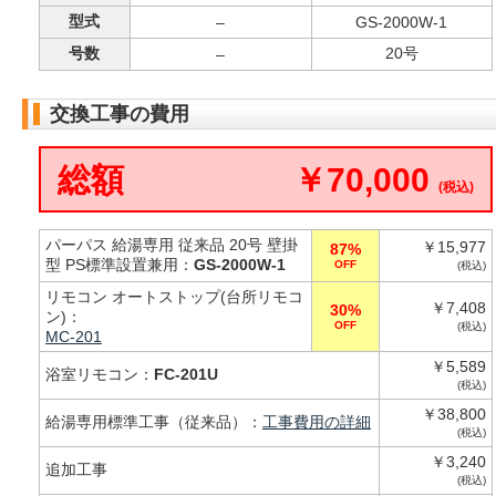
型式
–
GS-2000W-1
号数
20号
–
交換工事の費用
総額
￥70,000
(税込)
パーパス 給湯専用 従来品 20号 壁掛
￥15,977
87%
型 PS標準設置兼用：
GS-2000W-1
OFF
(税込)
リモコン オートストップ(台所リモコ
￥7,408
30%
ン)：
OFF
(税込)
MC-201
￥5,589
浴室リモコン：
FC-201U
(税込)
￥38,800
給湯専用標準工事（従来品）：
工事費用の詳細
(税込)
￥3,240
追加工事
(税込)