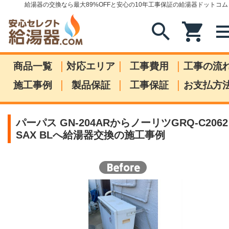
給湯器の交換なら最大89%OFFと安心の10年工事保証の給湯器ドットコム
search
shopping_cart
me
|
|
|
商品一覧
対応エリア
工事費用
工事の流
|
|
|
施工事例
製品保証
工事保証
お支払方
パーパス GN-204ARからノーリツGRQ-C2062
SAX BLへ給湯器交換の施工事例