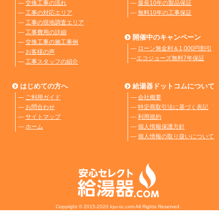
―
交換工事の流れ
―
最長10年の製品保証
―
工事の対応エリア
―
無料10年の工事保証
―
工事の現地調査エリア
―
工事費用の詳細
開催中のキャンペーン
―
交換工事の施工事例
―
ローン無金利＆1,000円割引
―
お客様の声
―
エコジョーズ無料7年保証
―
工事スタッフの紹介
はじめての方へ
給湯器ドットコムについて
―
ご利用ガイド
―
会社概要
―
お問合わせ
―
特定商取引法に基づく表記
―
サイトマップ
―
利用規約
―
ホーム
―
個人情報保護方針
―
個人情報の取り扱いについて
Copyright © 2015-2020 kyu-to.com All Rights Reserved.