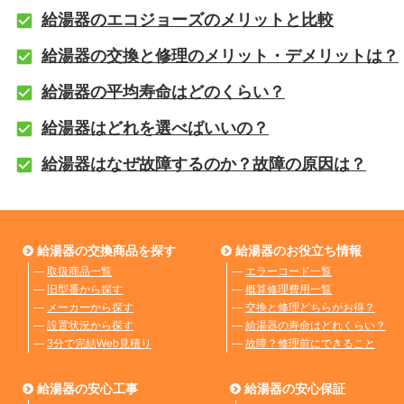
給湯器のエコジョーズのメリットと比較
給湯器の交換と修理のメリット・デメリットは？
給湯器の平均寿命はどのくらい？
給湯器はどれを選べばいいの？
給湯器はなぜ故障するのか？故障の原因は？
給湯器の交換商品を探す
給湯器のお役立ち情報
―
取扱商品一覧
―
エラーコード一覧
―
旧型番から探す
―
概算修理費用一覧
―
メーカーから探す
―
交換と修理どちらがお得？
―
設置状況から探す
―
給湯器の寿命はどれくらい？
―
3分で完結Web見積り
―
故障？修理前にできること
給湯器の安心工事
給湯器の安心保証