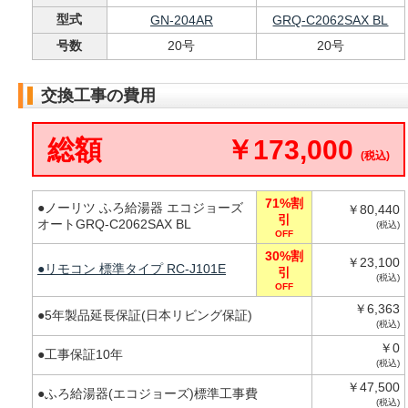
型式
GN-204AR
GRQ-C2062SAX BL
号数
20号
20号
交換工事の費用
総額
￥173,000
(税込)
71%割
●ノーリツ ふろ給湯器 エコジョーズ
￥80,440
引
オートGRQ-C2062SAX BL
(税込)
OFF
30%割
￥23,100
●リモコン 標準タイプ RC-J101E
引
(税込)
OFF
￥6,363
●5年製品延長保証(日本リビング保証)
(税込)
￥0
●工事保証10年
(税込)
￥47,500
●ふろ給湯器(エコジョーズ)標準工事費
(税込)