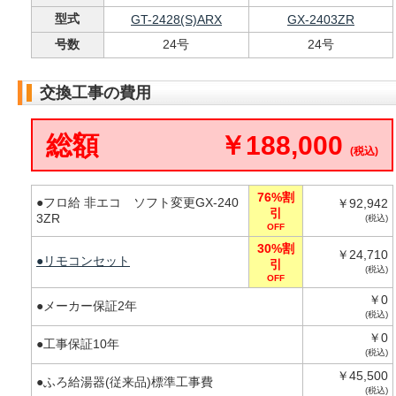
型式
GT-2428(S)ARX
GX-2403ZR
号数
24号
24号
交換工事の費用
総額
￥188,000
(税込)
76%割
●フロ給 非エコ ソフト変更GX-240
￥92,942
引
3ZR
(税込)
OFF
30%割
￥24,710
●リモコンセット
引
(税込)
OFF
￥0
●メーカー保証2年
(税込)
￥0
●工事保証10年
(税込)
￥45,500
●ふろ給湯器(従来品)標準工事費
(税込)