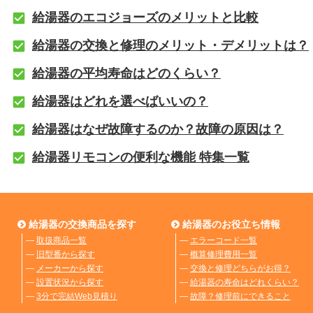
給湯器のエコジョーズのメリットと比較
給湯器の交換と修理のメリット・デメリットは？
給湯器の平均寿命はどのくらい？
給湯器はどれを選べばいいの？
給湯器はなぜ故障するのか？故障の原因は？
給湯器リモコンの便利な機能 特集一覧
給湯器の交換商品を探す
給湯器のお役立ち情報
―
取扱商品一覧
―
エラーコード一覧
―
旧型番から探す
―
概算修理費用一覧
―
メーカーから探す
―
交換と修理どちらがお得？
―
設置状況から探す
―
給湯器の寿命はどれくらい？
―
3分で完結Web見積り
―
故障？修理前にできること