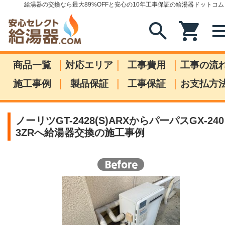
給湯器の交換なら最大89%OFFと安心の10年工事保証の給湯器ドットコム
search
shopping_cart
me
|
|
|
商品一覧
対応エリア
工事費用
工事の流
|
|
|
施工事例
製品保証
工事保証
お支払方
ノーリツGT-2428(S)ARXからパーパスGX-240
3ZRへ給湯器交換の施工事例