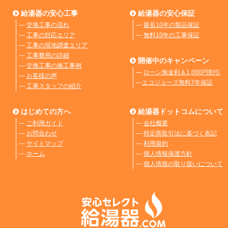
給湯器の安心工事
給湯器の安心保証
―
交換工事の流れ
―
最長10年の製品保証
―
工事の対応エリア
―
無料10年の工事保証
―
工事の現地調査エリア
―
工事費用の詳細
開催中のキャンペーン
―
交換工事の施工事例
―
ローン無金利＆1,000円割引
―
お客様の声
―
エコジョーズ無料7年保証
―
工事スタッフの紹介
はじめての方へ
給湯器ドットコムについて
―
ご利用ガイド
―
会社概要
―
お問合わせ
―
特定商取引法に基づく表記
―
サイトマップ
―
利用規約
―
ホーム
―
個人情報保護方針
―
個人情報の取り扱いについて