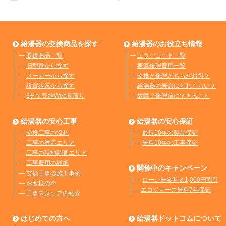
給湯器の交換商品を探す
給湯器のお役立ち情報
―
取扱商品一覧
―
エラーコード一覧
―
旧型番から探す
―
概算修理費用一覧
―
メーカーから探す
―
交換と修理どちらがお得？
―
設置状況から探す
―
給湯器の寿命はどれくらい？
―
3分で完結Web見積り
―
故障？修理前にできること
給湯器の安心工事
給湯器の安心保証
―
交換工事の流れ
―
最長10年の製品保証
―
工事の対応エリア
―
無料10年の工事保証
―
工事の現地調査エリア
―
工事費用の詳細
開催中のキャンペーン
―
交換工事の施工事例
―
ローン無金利＆1,000円割引
―
お客様の声
―
エコジョーズ無料7年保証
―
工事スタッフの紹介
はじめての方へ
給湯器ドットコムについて