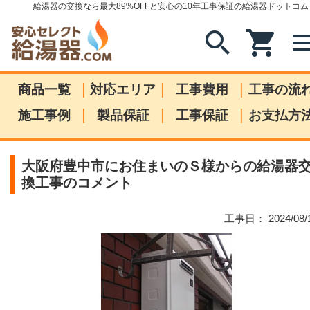
給湯器の交換なら最大89%OFFと安心の10年工事保証の給湯器ドットコム
search
shopping_cart
me
|
|
|
商品一覧
対応エリア
工事費用
工事の流
|
|
|
施工事例
製品保証
工事保証
お支払方
大阪府豊中市にお住まいのＳ様からの給湯器
換工事のコメント
工事日： 2024/08/