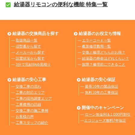
給湯器リモコンの便利な機能 特集一覧
給湯器の交換商品を探す
給湯器のお役立ち情報
―
取扱商品一覧
―
エラーコード一覧
―
旧型番から探す
―
概算修理費用一覧
―
メーカーから探す
―
交換と修理どちらがお得？
―
設置状況から探す
―
給湯器の寿命はどれくらい？
―
3分で完結Web見積り
―
故障？修理前にできること
給湯器の安心工事
給湯器の安心保証
―
交換工事の流れ
―
最長10年の製品保証
―
工事の対応エリア
―
無料10年の工事保証
―
工事の現地調査エリア
―
工事費用の詳細
開催中のキャンペーン
―
交換工事の施工事例
―
ローン無金利＆1,000円割引
―
お客様の声
―
エコジョーズ無料7年保証
―
工事スタッフの紹介