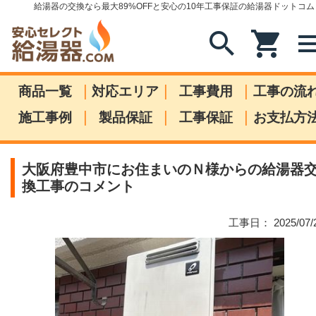
給湯器の交換なら最大89%OFFと安心の10年工事保証の給湯器ドットコム
search
shopping_cart
me
|
|
|
商品一覧
対応エリア
工事費用
工事の流
|
|
|
施工事例
製品保証
工事保証
お支払方
大阪府豊中市にお住まいのＮ様からの給湯器
換工事のコメント
工事日： 2025/07/