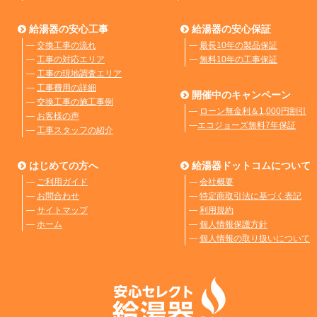
給湯器の安心工事
給湯器の安心保証
―
交換工事の流れ
―
最長10年の製品保証
―
工事の対応エリア
―
無料10年の工事保証
―
工事の現地調査エリア
―
工事費用の詳細
開催中のキャンペーン
―
交換工事の施工事例
―
ローン無金利＆1,000円割引
―
お客様の声
―
エコジョーズ無料7年保証
―
工事スタッフの紹介
はじめての方へ
給湯器ドットコムについて
―
ご利用ガイド
―
会社概要
―
お問合わせ
―
特定商取引法に基づく表記
―
サイトマップ
―
利用規約
―
ホーム
―
個人情報保護方針
―
個人情報の取り扱いについて