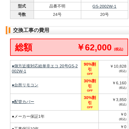
型式
品番不明
GS-2002W-1
号数
24号
20号
交換工事の費用
総額
￥62,000
(税込)
90%割
●側方近接対応給単非エコ 20号GS-2
￥10,828
引
002W-1
(税込)
OFF
30%割
￥6,160
●台所リモコン
引
(税込)
OFF
30%割
￥3,850
●配管カバー
引
(税込)
OFF
￥0
●メーカー保証1年
(税込)
￥0
●工事保証10年