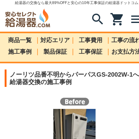
給湯器の交換なら最大89%OFFと安心の10年工事保証の給湯器ドットコム
search
shopping_cart
me
|
|
|
商品一覧
対応エリア
工事費用
工事の流
|
|
|
施工事例
製品保証
工事保証
お支払方
ノーリツ品番不明からパーパスGS-2002W-1へ
給湯器交換の施工事例