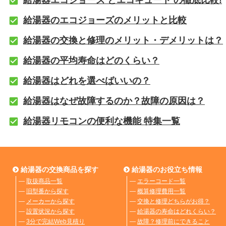
給湯器のエコジョーズのメリットと比較
給湯器の交換と修理のメリット・デメリットは？
給湯器の平均寿命はどのくらい？
給湯器はどれを選べばいいの？
給湯器はなぜ故障するのか？故障の原因は？
給湯器リモコンの便利な機能 特集一覧
給湯器の交換商品を探す
給湯器のお役立ち情報
―
取扱商品一覧
―
エラーコード一覧
―
旧型番から探す
―
概算修理費用一覧
―
メーカーから探す
―
交換と修理どちらがお得？
―
設置状況から探す
―
給湯器の寿命はどれくらい？
―
3分で完結Web見積り
―
故障？修理前にできること