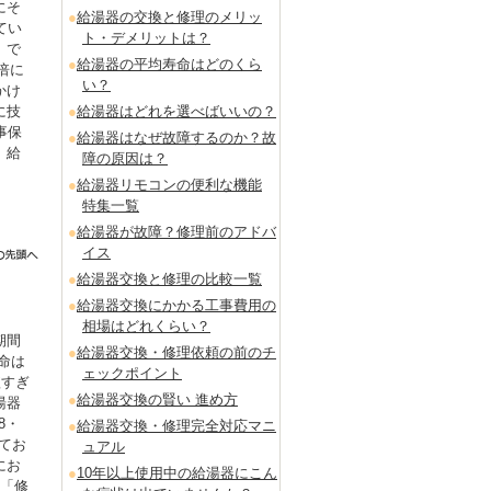
にそ
給湯器の交換と修理のメリッ
てい
ト・デメリットは？
」で
給湯器の平均寿命はどのくら
倍に
い？
かけ
に技
給湯器はどれを選べばいいの？
事保
給湯器はなぜ故障するのか？故
。給
障の原因は？
給湯器リモコンの便利な機能
特集一覧
給湯器が故障？修理前のアドバ
イス
給湯器交換と修理の比較一覧
給湯器交換にかかる工事費用の
相場はどれくらい？
期間
給湯器交換・修理依頼の前のチ
命は
ェックポイント
短すぎ
給湯器交換の賢い 進め方
湯器
8・
給湯器交換・修理完全対応マニ
てお
ュアル
にお
10年以上使用中の給湯器にこん
も「修