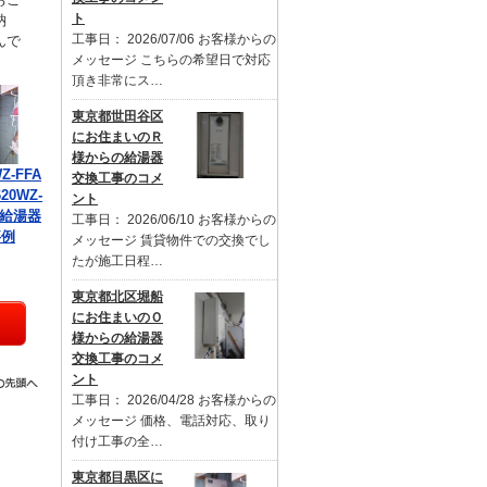
ト
納
工事日： 2026/07/06 お客様からの
んで
メッセージ こちらの希望日で対応
頂き非常にス…
東京都世田谷区
にお住まいのＲ
様からの給湯器
Z-FFA
交換工事のコメ
20WZ-
ント
の給湯器
工事日： 2026/06/10 お客様からの
事例
メッセージ 賃貸物件での交換でし
たが施工日程…
東京都北区堀船
にお住まいのＯ
様からの給湯器
交換工事のコメ
ント
工事日： 2026/04/28 お客様からの
メッセージ 価格、電話対応、取り
付け工事の全…
東京都目黒区に