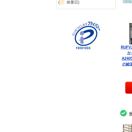
(
休業日)
RUFV
か
A240
の給