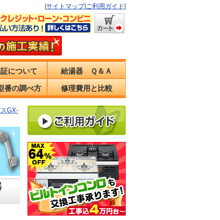
|
サイトマップ
|
ご利用ガイド
|
保証について
給湯器 Ｑ＆Ａ
型番の調べ方
修理費用と比較
スGX-
器