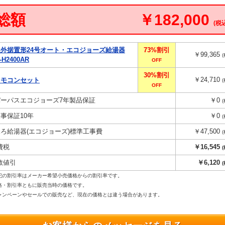
総額
￥182,000
(税
屋外据置形24号オート・エコジョーズ給湯器
73%割引
￥99,365
-H2400AR
OFF
30%割引
￥24,710
リモコンセット
OFF
パーパスエコジョーズ7年製品保証
￥0
工事保証10年
￥0
ふろ給湯器(エコジョーズ)標準工事費
￥47,500
費税
￥16,545
数値引
￥6,120
記の割引率はメーカー希望小売価格からの割引率です。
格・割引率ともに販売当時の価格です。
ンペーンやセールでの販売など、現在の価格とは違う場合があります。