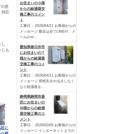
お住まいのＯ様
才の息
からの給湯器交
く対応
換工事のコメン
。
ト
工事日： 2026/04/21 お客様からの
メッセージ 最近は全てLINEや、メ
ールのや…
まし
愛知県春日井市
うじも
にお住まいのＴ
様からの給湯器
交換工事のコメ
ント
工事日： 2026/04/11 お客様からの
メッセージ 突然失火や点火しなく
なり給湯器を…
静岡県静岡市葵
区にお住まいの
Ｍ様からの給湯
器交換工事のコ
メント
工事日： 2026/02/05 お客様からの
黒区に
メッセージ インターネット上での
のＯ様