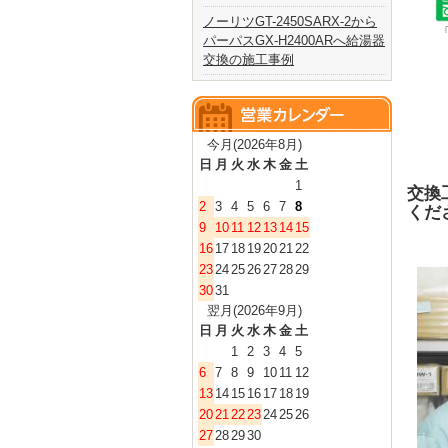
ノーリツGT-2450SARX-2から
パーパスGX-H2400ARへ給湯器
交換の施工事例
今月(2026年8月)
日
月
火
水
木
金
土
1
交換
2
3
4
5
6
7
8
くだ
9
10
11
12
13
14
15
16
17
18
19
20
21
22
23
24
25
26
27
28
29
30
31
翌月(2026年9月)
日
月
火
水
木
金
土
1
2
3
4
5
6
7
8
9
10
11
12
13
14
15
16
17
18
19
20
21
22
23
24
25
26
27
28
29
30