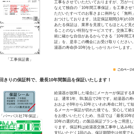
工事をさせていただいておりますが、万が一
なえて独自の「10年間工事保証」を工事させ
ただいたすべてのお客さまに例外なく「無料
おつけしております。法定保証期間(1年)の10
あたる保証は、業界を見渡してもほとんど見
ることのない特別なサービスです。交換工事
術に確かな自信があるからできる「10年間工
証」を、是非この機会にお受け取りください
湯器の寿命(8-10年)をしっかりカバーします。
「工事保証書」
1回きりの保証料で、最長10年間製品を保証いたします！
給湯器が故障した場合にメーカーが保証する
は、通常1年、BL製品で2年です。給湯器の寿
おおよそ8年から10年といわれ寿命に対して
るメーカー保証が切れた後でも、安心して給
をお使いいただくため、当店では「最長10年(
「パーパス社7年保証」
10年の選択式)」の製品保証プランをご用意し
ります。保証料は給湯器交換工事申し込み時
支払いただく1回のみ。保証期間中は何度で