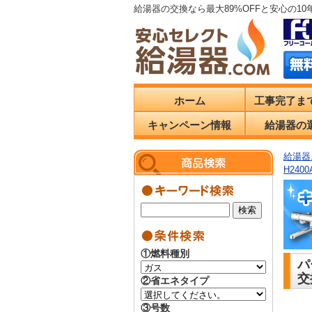
給湯器の交換なら最大89%OFFと安心の1
ホーム
工事完了ま
キャンペーン情報
給湯器の
給湯器.
H24
①燃料種別
パ
交
②省エネタイプ
③号数