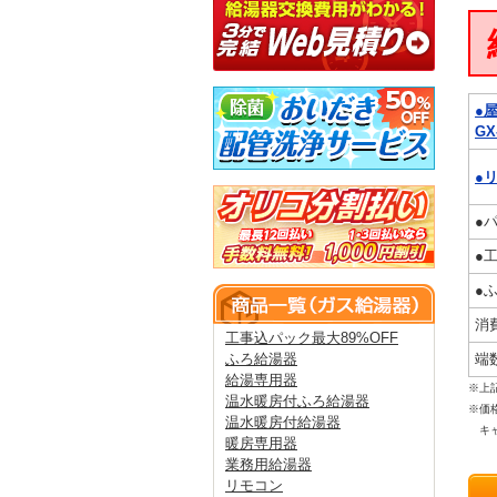
●
GX
●
●
●
●
消
工事込パック最大89%OFF
端
ふろ給湯器
給湯専用器
※上
温水暖房付ふろ給湯器
※価
温水暖房付給湯器
キャ
暖房専用器
業務用給湯器
リモコン