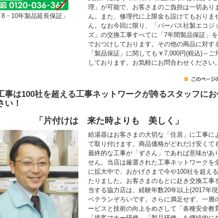
理」が可能で、お客さまのご負担は一切あり
「8・10年製品延長保証」
ん。また、修理代に上限金も設けてもおりま
ん。なお今回に限り、「パーパス社製エコジ
ズ」の交換工事すべてに「7年間製品保証」
でおつけしております。その他の商品に対す
「製品保証」に関しても￥7,000円(税込)～ご
しております。お気軽にお問合わせください
工事は100社を超える工事ネットワークが誇るスタッフにお
さい！
「片付けは 来た時よりも 美しく」
給湯器はお客さまの大切な「住居」に工事に
て取り付けます。商品価格がどれだけ安くて
最終的な工事が「ずさん」であれば意味があ
せん。当店は厳選された工事ネットワークを
に拡大中で、おかげさまで今や100社を超え
たりました。お客さまのもとに赴き交換工事
当する協力店は、経験年数20年以上(2017年現
ベテランぞろいです。さらに満足せず、一層
ービスと技術の向上をめざして「各種安全教
「接客マナー研修」「製品研修」を継続的に