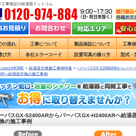
0年工事保証の給湯器ドットコム
での流れ
工事について
製品保証について
工事
選び方
各社エラーコード
設置写真の撮り方
型式・
comのHOME
>
給湯器交換施工事例特集
>
パーパスGX-S2400ARからパーパ
00ARへ給湯器交換の施工事例
ーパスGX-S2400ARからパーパスGX-H2400ARへ給湯
換の施工事例