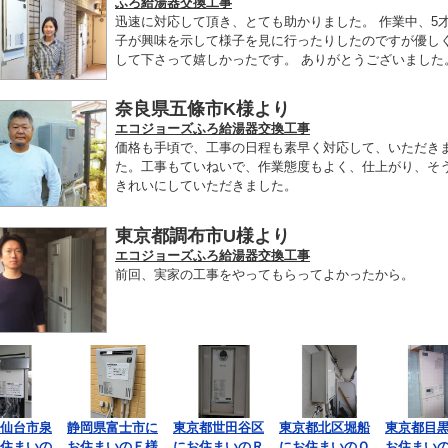
ふろ給湯器交換工事
迅速に対応して頂き、とても助かりました。 作業中、5
子が興味を示して様子を見に行ったりしたのですが優し
して下さって嬉しかったです。 ありがとうございました
奈良県五條市K様より
エコジョーズふろ給湯器交換工事
価格も手頃で、工事の日程も素早く対応して、いただき
た。工事もていねいで、作業態度もよく、仕上がり、そ
きれいにしていただきました。
東京都調布市U様より
エコジョーズふろ給湯器交換工事
前回、実家の工事をやってもらってよかったから。
仙台市泉
静岡県富士市に
東京都世田谷区
東京都北区堀船
東京都目
住まいの
お住まいのＦ様
にお住まいのＲ
にお住まいのＯ
お住まい