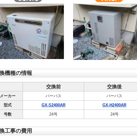
換機種の情報
交換前
交換後
メーカー
パーパス
パーパス
型式
GX-S2400AR
GX-H2400AR
号数
24号
24号
換工事の費用