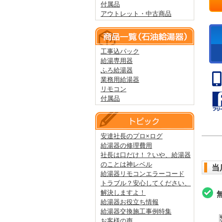
付属品
アウトレット・中古商品
工事込パック
給湯専用器
ふろ給湯器
業務用給湯器
リモコン
付属品
安達社長のプロ×ログ
給湯器の修理費用
社長は口だけ！？いや、給湯器
のことは神レベル
当
給湯器リモコンエラーコード
トラブル？安心してください、
解決しますよ！
給湯器お役立ち情報
給湯器交換施工事例特集
お客様の声