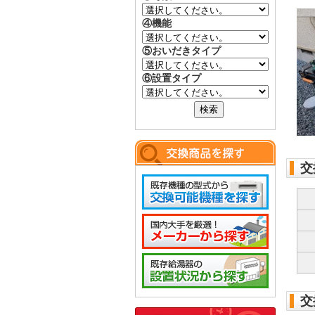
④機能
⑤おいだきタイプ
⑥設置タイプ
交
交