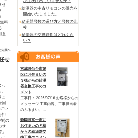
な症状は出ていませんか？
ませ
給湯器の中古リモコンの販売を
せ
開始いたしました。
ョー
給湯器号数の選び方と号数の比
を無料
較
る
用意
給湯器の交換時期はどれくら
。
い？
任せ
宮城県仙台市泉
区にお住まいの
Ｓ様からの給湯
よっ
器交換工事のコ
も、
メント
りま
工事日： 2026/07/16 お客様からの
全国
メッセージ 工事内容、工事担当者
るにい
のふるまい、…
を担
静岡県富士市に
在)の
お住まいのＦ様
のサ
からの給湯器交
育」
換工事のコメン
おこ