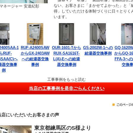
ない、お客さまに「まかせてよかった」と「
マネージャー 安達紀彰
得」していただける体制づくりに日々とりく
います。
2400SAA-1
RUF-A2400SAW
OUR-1601-Tから
GS-2002W-1への
GQ-1620W
らRUF-
からGX-2403AW
RUX-SA1616T-
給湯器交換事例
からGQ-16
5SAA(C)へ
への給湯器交換
L(A)-Eへの給湯
FFA-3へ
湯器交換事
事例
器交換事例
交換
例
工事事例をもっと読む
当店の工事事例を是非ごらんください
当店にいただいたお客さまの声
東京都練馬区のS様より