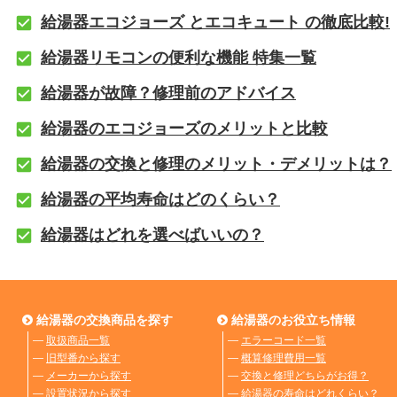
給湯器エコジョーズ とエコキュート の徹底比較!
給湯器リモコンの便利な機能 特集一覧
給湯器が故障？修理前のアドバイス
給湯器のエコジョーズのメリットと比較
給湯器の交換と修理のメリット・デメリットは？
給湯器の平均寿命はどのくらい？
給湯器はどれを選べばいいの？
給湯器の交換商品を探す
給湯器のお役立ち情報
―
取扱商品一覧
―
エラーコード一覧
―
旧型番から探す
―
概算修理費用一覧
―
メーカーから探す
―
交換と修理どちらがお得？
―
設置状況から探す
―
給湯器の寿命はどれくらい？