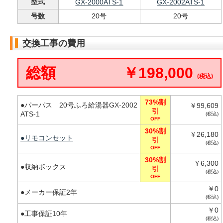
型式
GX-2000ATS-1
GX-2002ATS-1
号数
20号
20号
交換工事の費用
総額
￥198,000
(税込)
73%割
●パーパス 20号ふろ給湯器GX-2002
￥99,609
引
ATS-1
(税込)
OFF
30%割
￥26,180
●リモコンセット
引
(税込)
OFF
30%割
￥6,300
●収納ボックス
引
(税込)
OFF
￥0
●メーカー保証2年
(税込)
￥0
●工事保証10年
(税込)