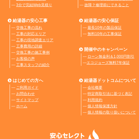
―
3分で完結Web見積り
―
故障？修理前にできること
給湯器の安心工事
給湯器の安心保証
―
交換工事の流れ
―
最長10年の製品保証
―
工事の対応エリア
―
無料10年の工事保証
―
工事の現地調査エリア
―
工事費用の詳細
開催中のキャンペーン
―
交換工事の施工事例
―
ローン無金利＆1,000円割引
―
お客様の声
―
エコジョーズ無料7年保証
―
工事スタッフの紹介
はじめての方へ
給湯器ドットコムについて
―
ご利用ガイド
―
会社概要
―
お問合わせ
―
特定商取引法に基づく表記
―
サイトマップ
―
利用規約
―
ホーム
―
個人情報保護方針
―
個人情報の取り扱いについて