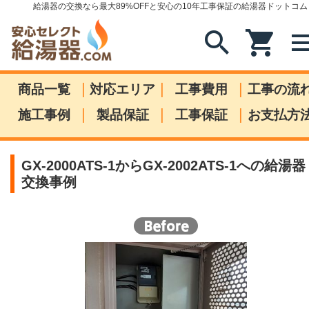
給湯器の交換なら最大89%OFFと安心の10年工事保証の給湯器ドットコム
search
shopping_cart
me
|
|
|
商品一覧
対応エリア
工事費用
工事の流
|
|
|
施工事例
製品保証
工事保証
お支払方
GX-2000ATS-1からGX-2002ATS-1への給湯器
交換事例