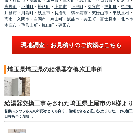
市
・
行田市
・
鴻巣市
・
坂戸市
・
三芳町
・
志木市
・
春日部市
・
所沢市
鹿野町
・
小川町
・
松伏町
・
上尾市
・
上里町
・
深谷市
・
神川町
・
杉戸
川越市
・
川島町
・
秩父市
・
長瀞町
・
鶴ヶ島市
・
東松山市
・
東秩父村
高市
・
入間市
・
白岡市
・
鳩山町
・
飯能市
・
美里町
・
富士見市
・
北本
本庄市
・
毛呂山町
・
嵐山町
・
蓮田市
現地調査・お見積りのご依頼はこちら
埼玉県埼玉県の給湯器交換施工事例
給湯器交換工事をされた埼玉県上尾市のN様よ
営業スタッフさんの対応がとても良く、信頼できると思い決めました、その後工
日程も早く段取…