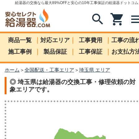
給湯器の交換なら最大89%OFFと安心の10年工事保証の給湯器ドットコム
search
shopping_cart
me
|
|
|
商品一覧
対応エリア
工事費用
工事の流
|
|
|
施工事例
製品保証
工事保証
お支払方
ホーム
全国配送・工事エリア
埼玉県 エリア
>
>
◎ 埼玉県は給湯器の交換工事・修理依頼の対
象エリアです。