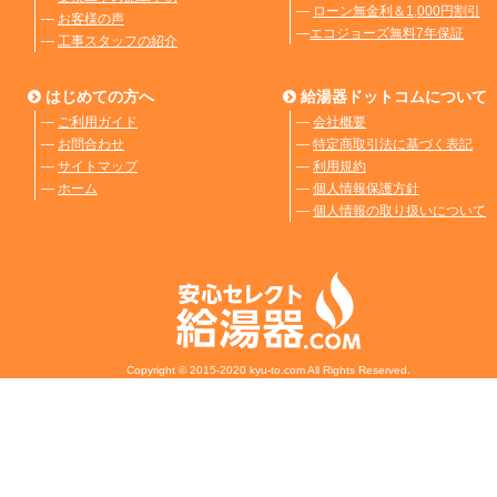
―
ローン無金利＆1,000円割引
―
お客様の声
―
エコジョーズ無料7年保証
―
工事スタッフの紹介
はじめての方へ
給湯器ドットコムについて
―
ご利用ガイド
―
会社概要
―
お問合わせ
―
特定商取引法に基づく表記
―
サイトマップ
―
利用規約
―
ホーム
―
個人情報保護方針
―
個人情報の取り扱いについて
Copyright © 2015-2020 kyu-to.com All Rights Reserved.