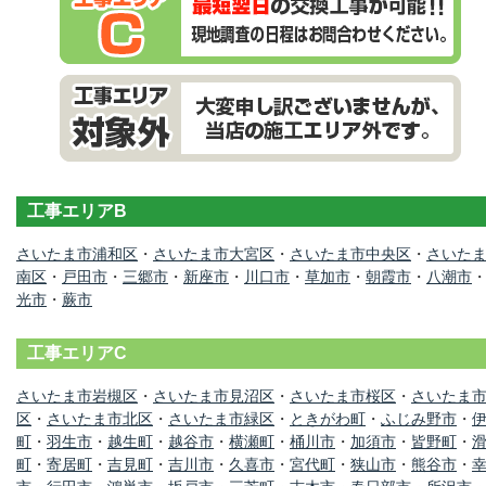
工事エリアB
さいたま市浦和区
・
さいたま市大宮区
・
さいたま市中央区
・
さいた
南区
・
戸田市
・
三郷市
・
新座市
・
川口市
・
草加市
・
朝霞市
・
八潮市
光市
・
蕨市
工事エリアC
さいたま市岩槻区
・
さいたま市見沼区
・
さいたま市桜区
・
さいたま
区
・
さいたま市北区
・
さいたま市緑区
・
ときがわ町
・
ふじみ野市
・
町
・
羽生市
・
越生町
・
越谷市
・
横瀬町
・
桶川市
・
加須市
・
皆野町
・
町
・
寄居町
・
吉見町
・
吉川市
・
久喜市
・
宮代町
・
狭山市
・
熊谷市
・