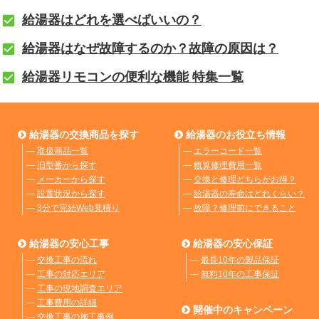
給湯器はどれを選べばいいの？
給湯器はなぜ故障するのか？故障の原因は？
給湯器リモコンの便利な機能 特集一覧
給湯器の交換商品を探す
給湯器のお役立ち情報
―
取扱商品一覧
―
エラーコード一覧
―
旧型番から探す
―
概算修理費用一覧
―
メーカーから探す
―
交換と修理どちらがお得？
―
設置状況から探す
―
給湯器の寿命はどれくらい？
―
3分で完結Web見積り
―
故障？修理前にできること
給湯器の安心工事
給湯器の安心保証
―
交換工事の流れ
―
最長10年の製品保証
―
工事の対応エリア
―
無料10年の工事保証
―
工事の現地調査エリア
―
工事費用の詳細
開催中のキャンペーン
―
交換工事の施工事例