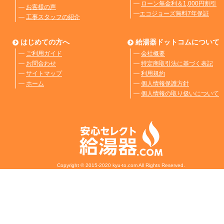
―
ローン無金利＆1,000円割引
―
お客様の声
―
エコジョーズ無料7年保証
―
工事スタッフの紹介
はじめての方へ
給湯器ドットコムについて
―
ご利用ガイド
―
会社概要
―
お問合わせ
―
特定商取引法に基づく表記
―
サイトマップ
―
利用規約
―
ホーム
―
個人情報保護方針
―
個人情報の取り扱いについて
Copyright © 2015-2020 kyu-to.com All Rights Reserved.