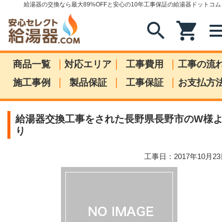
給湯器の交換なら最大89%OFFと安心の10年工事保証の給湯器ドットコム
search
shopping_cart
me
|
|
|
商品一覧
対応エリア
工事費用
工事の流
|
|
|
施工事例
製品保証
工事保証
お支払方
給湯器交換工事をされた長野県長野市のW様
り
工事日：2017年10月2