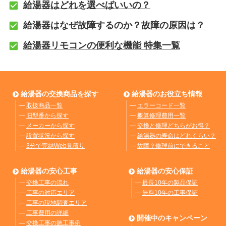
給湯器はどれを選べばいいの？
給湯器はなぜ故障するのか？故障の原因は？
給湯器リモコンの便利な機能 特集一覧
給湯器の交換商品を探す
給湯器のお役立ち情報
―
取扱商品一覧
―
エラーコード一覧
―
旧型番から探す
―
概算修理費用一覧
―
メーカーから探す
―
交換と修理どちらがお得？
―
設置状況から探す
―
給湯器の寿命はどれくらい？
―
3分で完結Web見積り
―
故障？修理前にできること
給湯器の安心工事
給湯器の安心保証
―
交換工事の流れ
―
最長10年の製品保証
―
工事の対応エリア
―
無料10年の工事保証
―
工事の現地調査エリア
―
工事費用の詳細
開催中のキャンペーン
―
交換工事の施工事例