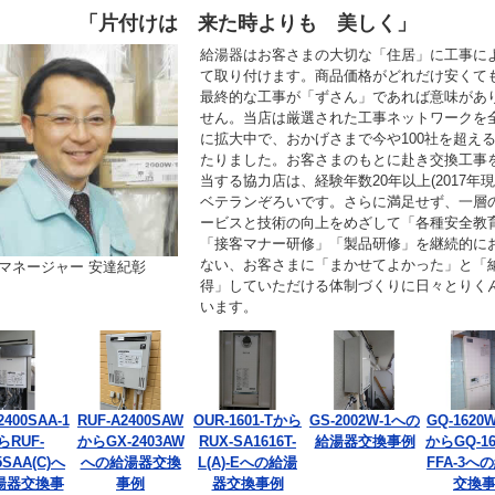
「片付けは 来た時よりも 美しく」
給湯器はお客さまの大切な「住居」に工事に
て取り付けます。商品価格がどれだけ安くて
最終的な工事が「ずさん」であれば意味があ
せん。当店は厳選された工事ネットワークを
に拡大中で、おかげさまで今や100社を超え
たりました。お客さまのもとに赴き交換工事
当する協力店は、経験年数20年以上(2017年現
ベテランぞろいです。さらに満足せず、一層
ービスと技術の向上をめざして「各種安全教
「接客マナー研修」「製品研修」を継続的に
ない、お客さまに「まかせてよかった」と「
マネージャー 安達紀彰
得」していただける体制づくりに日々とりく
います。
2400SAA-1
RUF-A2400SAW
OUR-1601-Tから
GS-2002W-1への
GQ-1620W
らRUF-
からGX-2403AW
RUX-SA1616T-
給湯器交換事例
からGQ-16
5SAA(C)へ
への給湯器交換
L(A)-Eへの給湯
FFA-3へ
湯器交換事
事例
器交換事例
交換