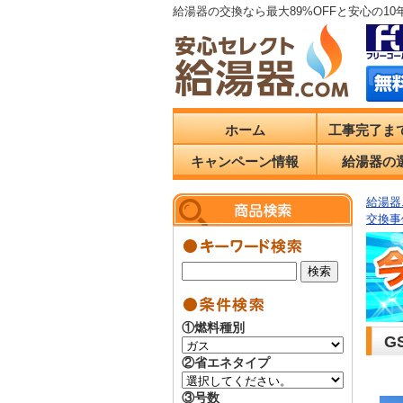
給湯器の交換なら最大89%OFFと安心の1
ホーム
工事完了ま
キャンペーン情報
給湯器の
給湯器.
交換事
①燃料種別
G
②省エネタイプ
③号数