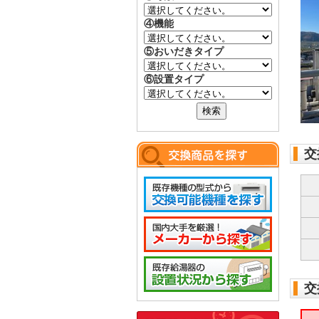
④機能
⑤おいだきタイプ
⑥設置タイプ
交
交