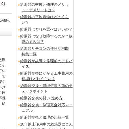
給湯器の交換と修理のメリッ
ト・デメリットは？
給湯器の平均寿命はどのくら
い？
給湯器はどれを選べばいいの？
給湯器はなぜ故障するのか？故
障の原因は？
給湯器リモコンの便利な機能
特集一覧
交換
給湯器が故障？修理前のアドバ
にそ
イス
てい
給湯器交換にかかる工事費用の
」で
相場はどれくらい？
倍に
給湯器交換・修理依頼の前のチ
かけ
ェックポイント
に技
事保
給湯器交換の賢い 進め方
。給
給湯器交換・修理完全対応マニ
ュアル
給湯器交換と修理の比較一覧
10年以上使用中の給湯器にこん