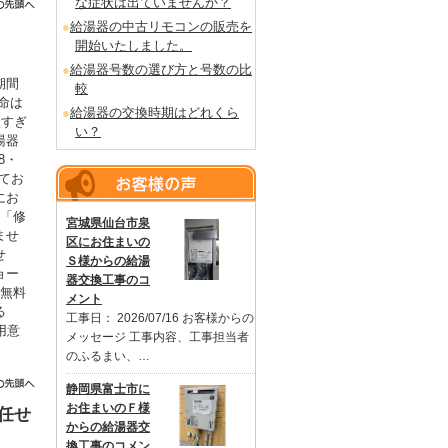
な症状は出ていませんか？
給湯器の中古リモコンの販売を
開始いたしました。
給湯器号数の選び方と号数の比
期間
較
命は
給湯器の交換時期はどれくら
短すぎ
い？
湯器
8・
てお
にお
も「修
宮城県仙台市泉
ませ
区にお住まいの
せ
Ｓ様からの給湯
ョー
器交換工事のコ
を無料
メント
る
工事日： 2026/07/16 お客様からの
用意
メッセージ 工事内容、工事担当者
。
のふるまい、…
静岡県富士市に
お住まいのＦ様
任せ
からの給湯器交
換工事のコメン