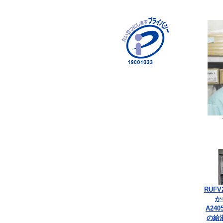
RUFV
か
A240
の給