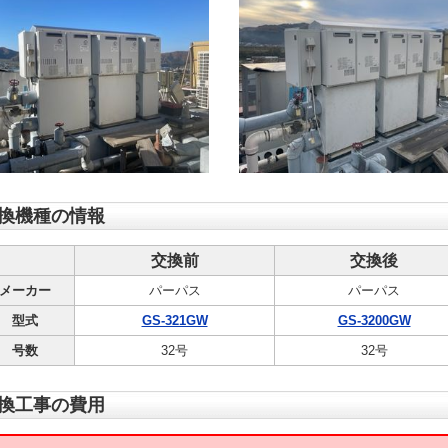
換機種の情報
交換前
交換後
メーカー
パーパス
パーパス
型式
GS-321GW
GS-3200GW
号数
32号
32号
換工事の費用