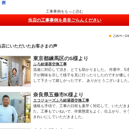
例
工事事例をもっと読む
当店の工事事例を是非ごらんください
当店にいただいたお客さまの声
東京都練馬区のS様より
ふろ給湯器交換工事
迅速に対応して頂き、とても助かりました。 作業中、5
子が興味を示して様子を見に行ったりしたのですが優し
して下さって嬉しかったです。 ありがとうございました
奈良県五條市K様より
エコジョーズふろ給湯器交換工事
価格も手頃で、工事の日程も素早く対応して、いただき
た。工事もていねいで、作業態度もよく、仕上がり、そ
きれいにしていただきました。