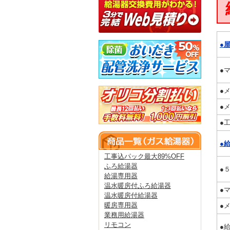
●
●
●
●
●
●
工事込パック最大89%OFF
ふろ給湯器
●
給湯専用器
温水暖房付ふろ給湯器
●
温水暖房付給湯器
暖房専用器
●
業務用給湯器
リモコン
●