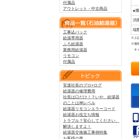
付属品
アウトレット・中古商品
●
消
端
工事込パック
給湯専用器
※上
ふろ給湯器
※価
業務用給湯器
キャ
リモコン
付属品
安達社長のプロ×ログ
給湯器の修理費用
社長は口だけ！？いや、給湯器
のことは神レベル
給湯器リモコンエラーコード
給湯器お役立ち情報
トラブル？安心してください、
解決しますよ！
給湯器交換施工事例特集
お客様の声