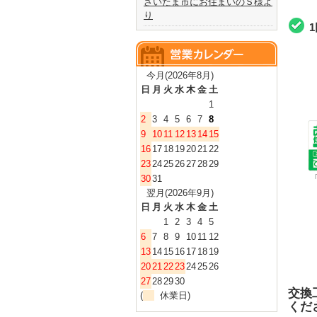
さいたま市にお住まいのＳ様よ
り
今月(2026年8月)
日
月
火
水
木
金
土
1
2
3
4
5
6
7
8
9
10
11
12
13
14
15
16
17
18
19
20
21
22
23
24
25
26
27
28
29
30
31
翌月(2026年9月)
日
月
火
水
木
金
土
1
2
3
4
5
6
7
8
9
10
11
12
13
14
15
16
17
18
19
20
21
22
23
24
25
26
27
28
29
30
交換
(
休業日)
くだ