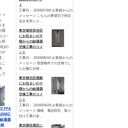
ト
工事日： 2026/07/06 お客様からの
よっ
メッセージ こちらの希望日で対応
も、
頂き非常にス…
りま
全国
東京都世田谷区
るにい
にお住まいのＲ
を担
様からの給湯器
在)の
交換工事のコメ
のサ
ント
育」
工事日： 2026/06/10 お客様からの
おこ
メッセージ 賃貸物件での交換でし
納
たが施工日程…
んで
東京都北区堀船
にお住まいのＯ
様からの給湯器
交換工事のコメ
ント
工事日： 2026/04/28 お客様からの
Z-FFA
メッセージ 価格、電話対応、取り
20WZ-
付け工事の全…
の給湯器
事例
東京都目黒区に