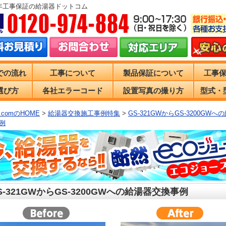
0年工事保証の給湯器ドットコム
での流れ
工事について
製品保証について
工事
選び方
各社エラーコード
設置写真の撮り方
型式・
comのHOME
>
給湯器交換施工事例特集
>
GS-321GWからGS-3200GWへ
例
S-321GWからGS-3200GWへの給湯器交換事例