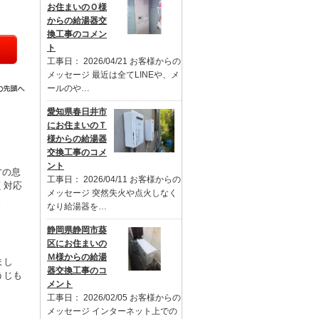
お住まいのＯ様
からの給湯器交
換工事のコメン
ト
工事日： 2026/04/21 お客様からの
メッセージ 最近は全てLINEや、メ
ールのや…
愛知県春日井市
にお住まいのＴ
様からの給湯器
交換工事のコメ
ント
才の息
工事日： 2026/04/11 お客様からの
く対応
メッセージ 突然失火や点火しなく
。
なり給湯器を…
静岡県静岡市葵
区にお住まいの
Ｍ様からの給湯
まし
器交換工事のコ
うじも
メント
工事日： 2026/02/05 お客様からの
メッセージ インターネット上での