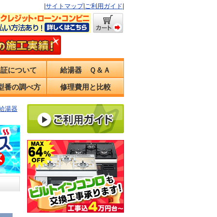
|
サイトマップ
|
ご利用ガイド
|
保証について
給湯器 Ｑ＆Ａ
型番の調べ方
修理費用と比較
の給湯器