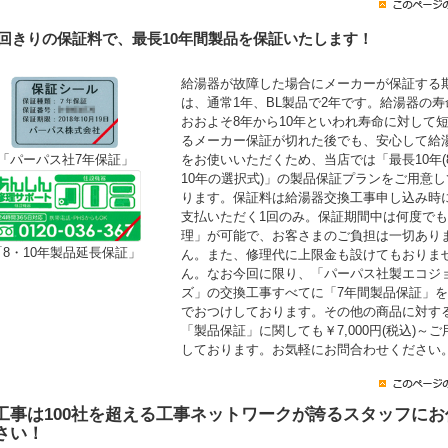
1回きりの保証料で、最長10年間製品を保証いたします！
給湯器が故障した場合にメーカーが保証する
は、通常1年、BL製品で2年です。給湯器の寿
おおよそ8年から10年といわれ寿命に対して
るメーカー保証が切れた後でも、安心して給
をお使いいただくため、当店では「最長10年(
「パーパス社7年保証」
10年の選択式)」の製品保証プランをご用意し
ります。保証料は給湯器交換工事申し込み時
支払いただく1回のみ。保証期間中は何度で
理」が可能で、お客さまのご負担は一切あり
「8・10年製品延長保証」
ん。また、修理代に上限金も設けてもおりま
ん。なお今回に限り、「パーパス社製エコジ
ズ」の交換工事すべてに「7年間製品保証」
でおつけしております。その他の商品に対す
「製品保証」に関しても￥7,000円(税込)～ご
しております。お気軽にお問合わせください
工事は100社を超える工事ネットワークが誇るスタッフにお
さい！