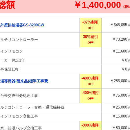
総額
￥1,400,000
(税
-97%割引
￥645,095
屋外壁掛給湯器GS-3200GW
OFF
30%割引
￥73,290
マルチリコントローラー
OFF
メインリモコン
￥11,600
メーカー保証1年
￥0
工事保証10年
￥0
-400%割引
￥285,000
給湯専用器(従来品)標準工事費
OFF
-400%割引
￥75,000
５台未交換部分処理工事
OFF
マルチコントローラー交換・通信線接続
￥25,000
メインリモコン交換工事
￥15,000
-900%割引
￥80,000
給水・給湯バルブ交換工事