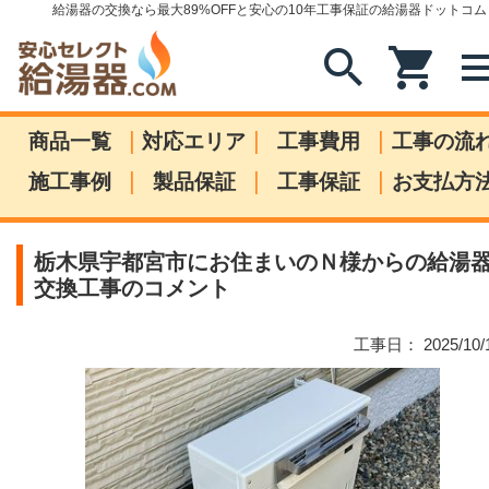
給湯器の交換なら最大89%OFFと安心の10年工事保証の給湯器ドットコム
search
shopping_cart
me
|
|
|
商品一覧
対応エリア
工事費用
工事の流
|
|
|
施工事例
製品保証
工事保証
お支払方
栃木県宇都宮市にお住まいのＮ様からの給湯
交換工事のコメント
工事日： 2025/10/