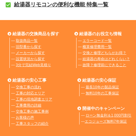
給湯器リモコンの便利な機能 特集一覧
給湯器の交換商品を探す
給湯器のお役立ち情報
―
取扱商品一覧
―
エラーコード一覧
―
旧型番から探す
―
概算修理費用一覧
―
メーカーから探す
―
交換と修理どちらがお得？
―
設置状況から探す
―
給湯器の寿命はどれくらい？
―
3分で完結Web見積り
―
故障？修理前にできること
給湯器の安心工事
給湯器の安心保証
―
交換工事の流れ
―
最長10年の製品保証
―
工事の対応エリア
―
無料10年の工事保証
―
工事の現地調査エリア
―
工事費用の詳細
開催中のキャンペーン
―
交換工事の施工事例
―
ローン無金利＆1,000円割引
―
お客様の声
―
エコジョーズ無料7年保証
―
工事スタッフの紹介