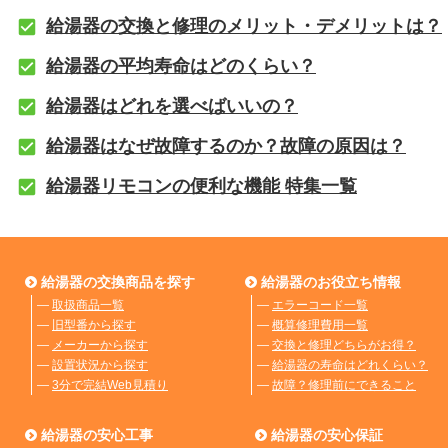
給湯器の交換と修理のメリット・デメリットは？
給湯器の平均寿命はどのくらい？
給湯器はどれを選べばいいの？
給湯器はなぜ故障するのか？故障の原因は？
給湯器リモコンの便利な機能 特集一覧
給湯器の交換商品を探す
給湯器のお役立ち情報
―
取扱商品一覧
―
エラーコード一覧
―
旧型番から探す
―
概算修理費用一覧
―
メーカーから探す
―
交換と修理どちらがお得？
―
設置状況から探す
―
給湯器の寿命はどれくらい？
―
3分で完結Web見積り
―
故障？修理前にできること
給湯器の安心工事
給湯器の安心保証