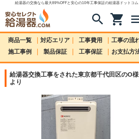
給湯器の交換なら最大89%OFFと安心の10年工事保証の給湯器ドットコム
search
shopping_cart
me
|
|
|
商品一覧
対応エリア
工事費用
工事の流
|
|
|
施工事例
製品保証
工事保証
お支払方
給湯器交換工事をされた東京都千代田区のO様
より