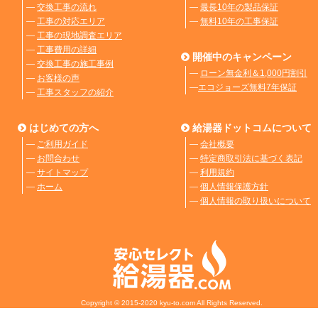
―
交換工事の流れ
―
最長10年の製品保証
―
工事の対応エリア
―
無料10年の工事保証
―
工事の現地調査エリア
―
工事費用の詳細
開催中のキャンペーン
―
交換工事の施工事例
―
ローン無金利＆1,000円割引
―
お客様の声
―
エコジョーズ無料7年保証
―
工事スタッフの紹介
はじめての方へ
給湯器ドットコムについて
―
ご利用ガイド
―
会社概要
―
お問合わせ
―
特定商取引法に基づく表記
―
サイトマップ
―
利用規約
―
ホーム
―
個人情報保護方針
―
個人情報の取り扱いについて
Copyright © 2015-2020 kyu-to.com All Rights Reserved.