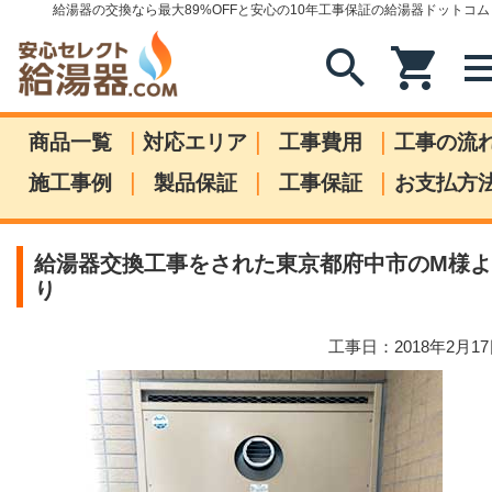
給湯器の交換なら最大89%OFFと安心の10年工事保証の給湯器ドットコム
search
shopping_cart
me
|
|
|
商品一覧
対応エリア
工事費用
工事の流
|
|
|
施工事例
製品保証
工事保証
お支払方
給湯器交換工事をされた東京都府中市のM様よ
り
工事日：2018年2月1