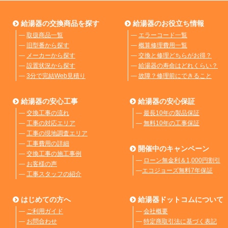
給湯器の交換商品を探す
給湯器のお役立ち情報
―
取扱商品一覧
―
エラーコード一覧
―
旧型番から探す
―
概算修理費用一覧
―
メーカーから探す
―
交換と修理どちらがお得？
―
設置状況から探す
―
給湯器の寿命はどれくらい？
―
3分で完結Web見積り
―
故障？修理前にできること
給湯器の安心工事
給湯器の安心保証
―
交換工事の流れ
―
最長10年の製品保証
―
工事の対応エリア
―
無料10年の工事保証
―
工事の現地調査エリア
―
工事費用の詳細
開催中のキャンペーン
―
交換工事の施工事例
―
ローン無金利＆1,000円割引
―
お客様の声
―
エコジョーズ無料7年保証
―
工事スタッフの紹介
はじめての方へ
給湯器ドットコムについて
―
ご利用ガイド
―
会社概要
―
お問合わせ
―
特定商取引法に基づく表記