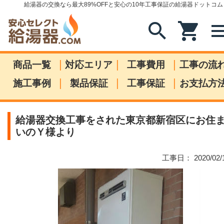
給湯器の交換なら最大89%OFFと安心の10年工事保証の給湯器ドットコム
search
shopping_cart
me
|
|
|
商品一覧
対応エリア
工事費用
工事の流
|
|
|
施工事例
製品保証
工事保証
お支払方
給湯器交換工事をされた東京都新宿区にお住
いのＹ様より
工事日： 2020/02/