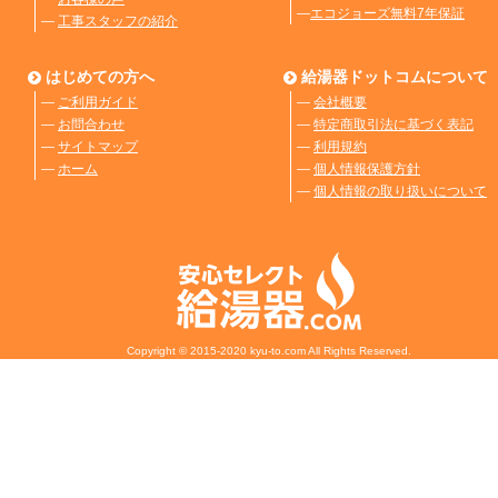
―
エコジョーズ無料7年保証
―
工事スタッフの紹介
はじめての方へ
給湯器ドットコムについて
―
ご利用ガイド
―
会社概要
―
お問合わせ
―
特定商取引法に基づく表記
―
サイトマップ
―
利用規約
―
ホーム
―
個人情報保護方針
―
個人情報の取り扱いについて
Copyright © 2015-2020 kyu-to.com All Rights Reserved.