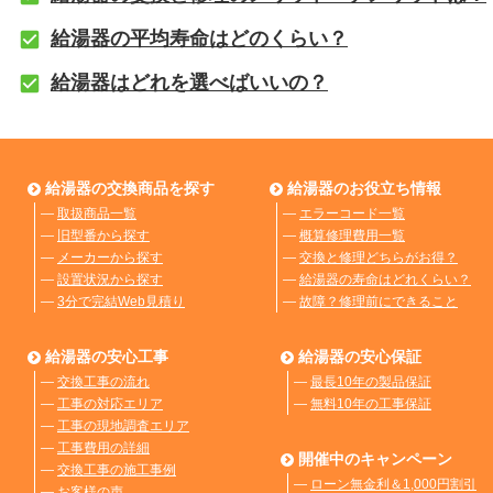
給湯器の平均寿命はどのくらい？
給湯器はどれを選べばいいの？
給湯器の交換商品を探す
給湯器のお役立ち情報
―
取扱商品一覧
―
エラーコード一覧
―
旧型番から探す
―
概算修理費用一覧
―
メーカーから探す
―
交換と修理どちらがお得？
―
設置状況から探す
―
給湯器の寿命はどれくらい？
―
3分で完結Web見積り
―
故障？修理前にできること
給湯器の安心工事
給湯器の安心保証
―
交換工事の流れ
―
最長10年の製品保証
―
工事の対応エリア
―
無料10年の工事保証
―
工事の現地調査エリア
―
工事費用の詳細
開催中のキャンペーン
―
交換工事の施工事例
―
ローン無金利＆1,000円割引
―
お客様の声