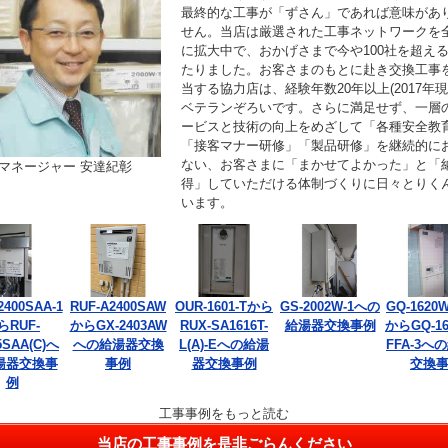
最終的な工事が「ずさん」であれば意味があ
せん。当店は厳選された工事ネットワークを
に拡大中で、おかげさまで今や100社を超え
たりました。お客さまのもとに赴き交換工事
当する協力店は、経験年数20年以上(2017年現
ベテランぞろいです。さらに満足せず、一層
ービスと技術の向上をめざして「各種安全教
「接客マナー研修」「製品研修」を継続的に
ない、お客さまに「まかせてよかった」と「
マネージャー 安達紀彰
得」していただける体制づくりに日々とりく
います。
2400SAA-1
RUF-A2400SAW
OUR-1601-Tから
GS-2002W-1への
GQ-1620W
らRUF-
からGX-2403AW
RUX-SA1616T-
給湯器交換事例
からGQ-16
5SAA(C)へ
への給湯器交換
L(A)-Eへの給湯
FFA-3へ
湯器交換事
事例
器交換事例
交換
例
工事事例をもっと読む
当店の工事事例を是非ごらんください