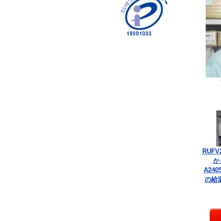
RUFV
か
A240
の給