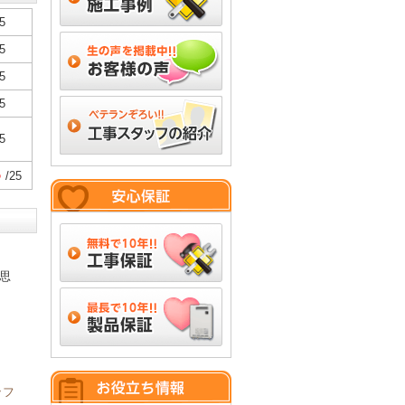
5
5
5
5
5
5
/25
思
ッフ