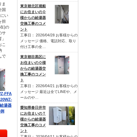
りま
東京都北区堀船
全国
にお住まいのＯ
るにい
様からの給湯器
を担
交換工事のコメ
在)の
ント
のサ
工事日： 2026/04/28 お客様からの
育」
メッセージ 価格、電話対応、取り
おこ
付け工事の全…
納
んで
東京都目黒区に
お住まいのＯ様
からの給湯器交
換工事のコメン
ト
工事日： 2026/04/21 お客様からの
メッセージ 最近は全てLINEや、メ
Z-FFA
ールのや…
20WZ-
の給湯器
愛知県春日井市
事例
にお住まいのＴ
様からの給湯器
交換工事のコメ
ント
工事日： 2026/04/11 お客様からの