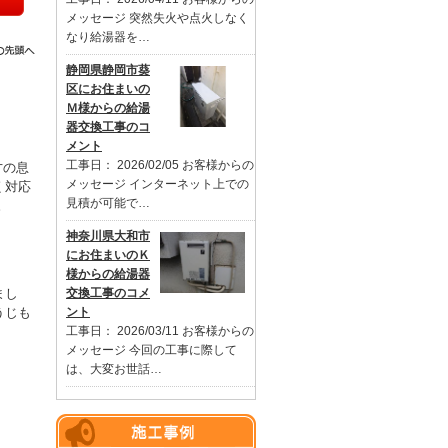
メッセージ 突然失火や点火しなく
なり給湯器を…
静岡県静岡市葵
区にお住まいの
Ｍ様からの給湯
器交換工事のコ
メント
工事日： 2026/02/05 お客様からの
才の息
メッセージ インターネット上での
く対応
見積が可能で…
。
神奈川県大和市
にお住まいのＫ
様からの給湯器
交換工事のコメ
まし
ント
うじも
工事日： 2026/03/11 お客様からの
メッセージ 今回の工事に際して
は、大変お世話…