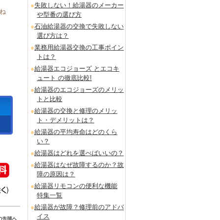
失敗しない！給湯器のメーカー
ね
や型番の選び方
石油給湯器の交換で失敗しない
選び方は？
業務用給湯器交換の工事ポイン
トは？
給湯器エコジョーズ とエコキ
ュート の徹底比較!
給湯器のエコジョーズのメリッ
トと比較
給湯器の交換と修理のメリッ
ト・デメリットは？
給湯器の平均寿命はどのくら
い？
給湯器はどれを選べばいいの？
給湯器はなぜ故障するのか？故
障の原因は？
給湯器リモコンの便利な機能
特集一覧
給湯器が故障？修理前のアドバ
イス