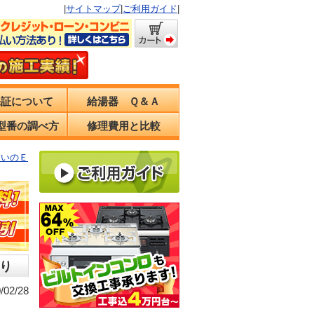
|
サイトマップ
|
ご利用ガイド
|
保証について
給湯器 Ｑ＆Ａ
型番の調べ方
修理費用と比較
まいのＥ
り
02/28