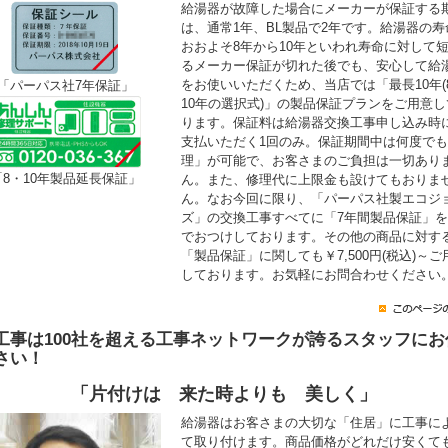
給湯器が故障した場合にメーカーが保証する
は、通常1年、BL製品で2年です。給湯器の寿
おおよそ8年から10年といわれ寿命に対して
るメーカー保証が切れた後でも、安心して給
をお使いいただくため、当店では「最長10年(
「パーパス社7年保証」
10年の選択式)」の製品保証プランをご用意し
ります。保証料は給湯器交換工事申し込み時
支払いただく1回のみ。保証期間中は何度で
理」が可能で、お客さまのご負担は一切あり
「8・10年製品延長保証」
ん。また、修理代に上限金も設けてもおりま
ん。なお今回に限り、「パーパス社製エコジ
ズ」の交換工事すべてに「7年間製品保証」
でおつけしております。その他の商品に対す
「製品保証」に関しても￥7,500円(税込)～ご
しております。お気軽にお問合わせください
工事は100社を超える工事ネットワークが誇るスタッフにお
さい！
「片付けは 来た時よりも 美しく」
給湯器はお客さまの大切な「住居」に工事に
て取り付けます。商品価格がどれだけ安くて