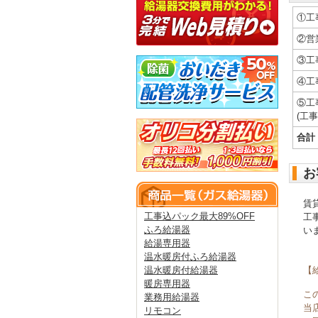
①工
②営
③工
④工
⑤工
(工
合計
お
賃
工事込パック最大89%OFF
工
ふろ給湯器
い
給湯専用器
温水暖房付ふろ給湯器
【
温水暖房付給湯器
暖房専用器
こ
業務用給湯器
当
リモコン