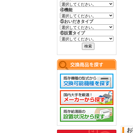
④機能
⑤おいだきタイプ
⑥設置タイプ
お