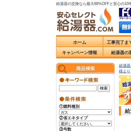
給湯器の交換なら最大89%OFFと安心の1
ホーム
工事完了ま
キャンペーン情報
給湯器の
給湯器.
様より
①燃料種別
給
②省エネタイプ
③号数