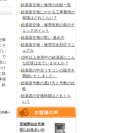
給湯器交換と修理の比較一覧
給湯器交換にかかる工事費用の
相場はどれくらい？
給湯器交換・修理依頼の前のチ
ェックポイント
給湯器交換の賢い 進め方
交換
給湯器交換・修理完全対応マニ
にそ
ュアル
てい
」で
10年以上使用中の給湯器にこん
倍に
な症状は出ていませんか？
かけ
給湯器の中古リモコンの販売を
に技
開始いたしました。
事保
給湯器号数の選び方と号数の比
。給
較
給湯器の交換時期はどれくら
い？
宮城県仙台市泉
区にお住まいの