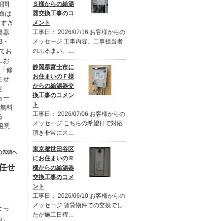
Ｓ様からの給湯
期間
器交換工事のコ
命は
メント
短すぎ
工事日： 2026/07/16 お客様からの
湯器
メッセージ 工事内容、工事担当者
8・
のふるまい、…
てお
にお
静岡県富士市に
も「修
お住まいのＦ様
ませ
からの給湯器交
せ
換工事のコメン
ョー
ト
を無料
工事日： 2026/07/06 お客様からの
る
メッセージ こちらの希望日で対応
用意
頂き非常にス…
。
東京都世田谷区
にお住まいのＲ
任せ
様からの給湯器
交換工事のコメ
ント
工事日： 2026/06/10 お客様からの
メッセージ 賃貸物件での交換でし
よっ
たが施工日程…
も、