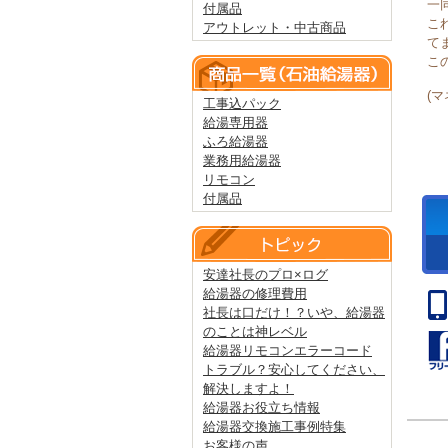
一
付属品
こ
アウトレット・中古商品
て
こ
(
工事込パック
給湯専用器
ふろ給湯器
業務用給湯器
リモコン
付属品
安達社長のプロ×ログ
給湯器の修理費用
社長は口だけ！？いや、給湯器
のことは神レベル
給湯器リモコンエラーコード
トラブル？安心してください、
解決しますよ！
給湯器お役立ち情報
給湯器交換施工事例特集
お客様の声