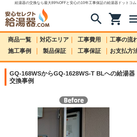
給湯器の交換なら最大89%OFFと安心の10年工事保証の給湯器ドットコム
search
shopping_cart
me
|
|
|
商品一覧
対応エリア
工事費用
工事の流
|
|
|
施工事例
製品保証
工事保証
お支払方
GQ-168WSからGQ-1628WS-T BLへの給湯器
交換事例