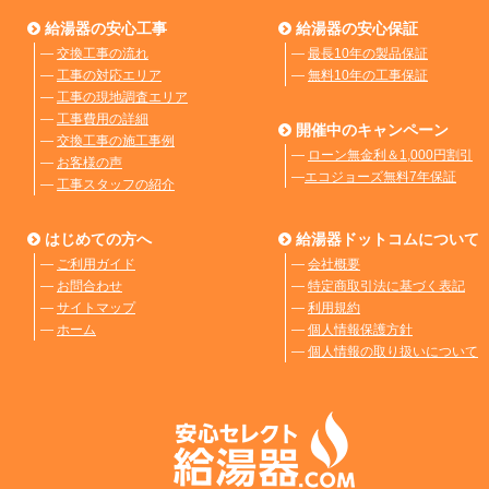
給湯器の安心工事
給湯器の安心保証
―
交換工事の流れ
―
最長10年の製品保証
―
工事の対応エリア
―
無料10年の工事保証
―
工事の現地調査エリア
―
工事費用の詳細
開催中のキャンペーン
―
交換工事の施工事例
―
ローン無金利＆1,000円割引
―
お客様の声
―
エコジョーズ無料7年保証
―
工事スタッフの紹介
はじめての方へ
給湯器ドットコムについて
―
ご利用ガイド
―
会社概要
―
お問合わせ
―
特定商取引法に基づく表記
―
サイトマップ
―
利用規約
―
ホーム
―
個人情報保護方針
―
個人情報の取り扱いについて