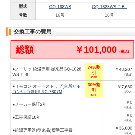
型式
GQ-168WS
GQ-1628WS-T BL
号数
16号
16号
交換工事の費用
総額
￥101,000
(税込)
74%割
●ノーリツ 給湯専用 従来品GQ-1628
￥43,207
引
WS-T BL
(税込)
OFF
30%割
●リモコン オートストップ(台所リモ
￥7,630
引
コン/エコ兼用) RC-7607M
(税込)
OFF
￥0
●メーカー保証2年
(税込)
￥0
●工事保証10年
(税込)
￥36,000
●給湯専用器(従来品)標準工事費
(税込)