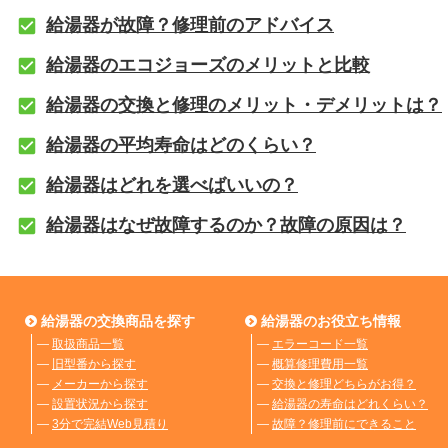
給湯器が故障？修理前のアドバイス
給湯器のエコジョーズのメリットと比較
給湯器の交換と修理のメリット・デメリットは？
給湯器の平均寿命はどのくらい？
給湯器はどれを選べばいいの？
給湯器はなぜ故障するのか？故障の原因は？
給湯器の交換商品を探す
給湯器のお役立ち情報
―
取扱商品一覧
―
エラーコード一覧
―
旧型番から探す
―
概算修理費用一覧
―
メーカーから探す
―
交換と修理どちらがお得？
―
設置状況から探す
―
給湯器の寿命はどれくらい？
―
3分で完結Web見積り
―
故障？修理前にできること