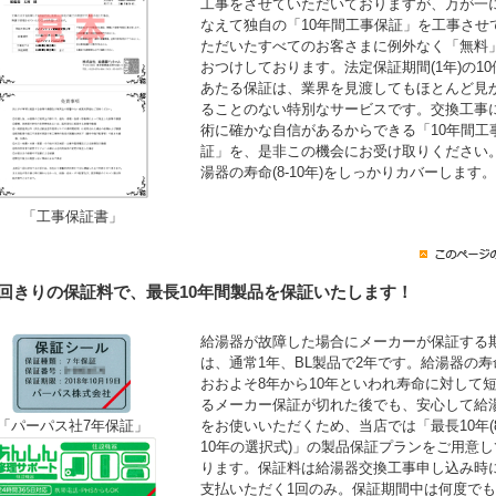
工事をさせていただいておりますが、万が一
なえて独自の「10年間工事保証」を工事させ
ただいたすべてのお客さまに例外なく「無料
おつけしております。法定保証期間(1年)の10
あたる保証は、業界を見渡してもほとんど見
ることのない特別なサービスです。交換工事
術に確かな自信があるからできる「10年間工
証」を、是非この機会にお受け取りください
湯器の寿命(8-10年)をしっかりカバーします。
「工事保証書」
1回きりの保証料で、最長10年間製品を保証いたします！
給湯器が故障した場合にメーカーが保証する
は、通常1年、BL製品で2年です。給湯器の寿
おおよそ8年から10年といわれ寿命に対して
るメーカー保証が切れた後でも、安心して給
をお使いいただくため、当店では「最長10年(
「パーパス社7年保証」
10年の選択式)」の製品保証プランをご用意し
ります。保証料は給湯器交換工事申し込み時
支払いただく1回のみ。保証期間中は何度で