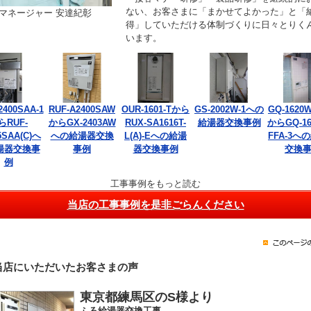
ない、お客さまに「まかせてよかった」と「
マネージャー 安達紀彰
得」していただける体制づくりに日々とりく
います。
2400SAA-1
RUF-A2400SAW
OUR-1601-Tから
GS-2002W-1への
GQ-1620W
らRUF-
からGX-2403AW
RUX-SA1616T-
給湯器交換事例
からGQ-16
5SAA(C)へ
への給湯器交換
L(A)-Eへの給湯
FFA-3へ
湯器交換事
事例
器交換事例
交換
例
工事事例をもっと読む
当店の工事事例を是非ごらんください
当店にいただいたお客さまの声
東京都練馬区のS様より
ふろ給湯器交換工事