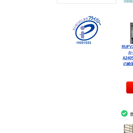
RUFV
か
A240
の給