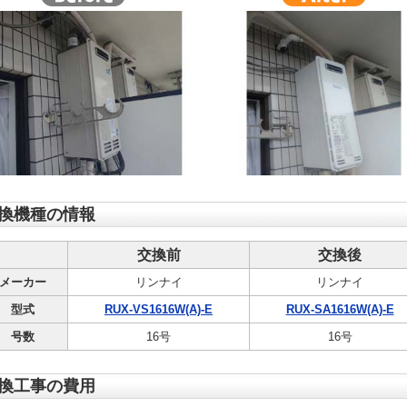
換機種の情報
交換前
交換後
メーカー
リンナイ
リンナイ
型式
RUX-VS1616W(A)-E
RUX-SA1616W(A)-E
号数
16号
16号
換工事の費用