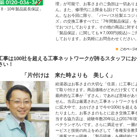
理」が可能で、お客さまのご負担は一切あり
「8・10年製品延長保証」
ん。また、修理代に上限金も設けてもおりま
ん。なお今回に限り、「パーパス社製エコジ
ズ」の交換工事すべてに「7年間製品保証」
でおつけしております。その他の商品に対す
「製品保証」に関しても￥7,000円(税込)～ご
しております。お気軽にお問合わせください
工事は100社を超える工事ネットワークが誇るスタッフにお
さい！
「片付けは 来た時よりも 美しく」
給湯器はお客さまの大切な「住居」に工事に
て取り付けます。商品価格がどれだけ安くて
最終的な工事が「ずさん」であれば意味があ
せん。当店は厳選された工事ネットワークを
に拡大中で、おかげさまで今や100社を超え
たりました。お客さまのもとに赴き交換工事
当する協力店は、経験年数20年以上(2017年現
ベテランぞろいです。さらに満足せず、一層
ービスと技術の向上をめざして「各種安全教
「接客マナー研修」「製品研修」を継続的に