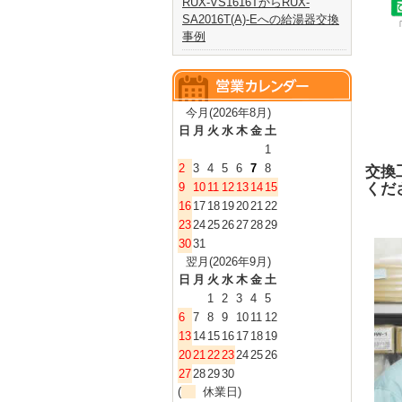
RUX-VS1616TからRUX-
SA2016T(A)-Eへの給湯器交換
事例
今月(2026年8月)
日
月
火
水
木
金
土
1
2
3
4
5
6
7
8
交換
くだ
9
10
11
12
13
14
15
16
17
18
19
20
21
22
23
24
25
26
27
28
29
30
31
翌月(2026年9月)
日
月
火
水
木
金
土
1
2
3
4
5
6
7
8
9
10
11
12
13
14
15
16
17
18
19
20
21
22
23
24
25
26
27
28
29
30
(
休業日)