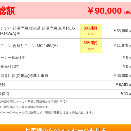
総額
￥90,000
(税
リンナイ 給湯専用 従来品 給湯専用 16号RUX-
80%割引
￥33,860
1616W(A)-E
OFF
30%割引
￥11,970
モコン 台所リモコン MC-145V(A)
OFF
メーカー保証1年
￥0
工事保証10年
￥0
給湯専用器(従来品)標準工事費
￥36,000
費税
￥8,181
数値引
￥11
記の割引率はメーカー希望小売価格からの割引率です。
格・割引率ともに販売当時の価格です。
ンペーンやセールでの販売など、現在の価格とは違う場合があります。
お客様からのメッセージを見る