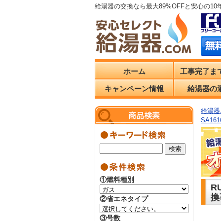
給湯器の交換なら最大89%OFFと安心の1
ホーム
工事完了ま
キャンペーン情報
給湯器の
給湯器.
SA16
①燃料種別
R
換
②省エネタイプ
③号数