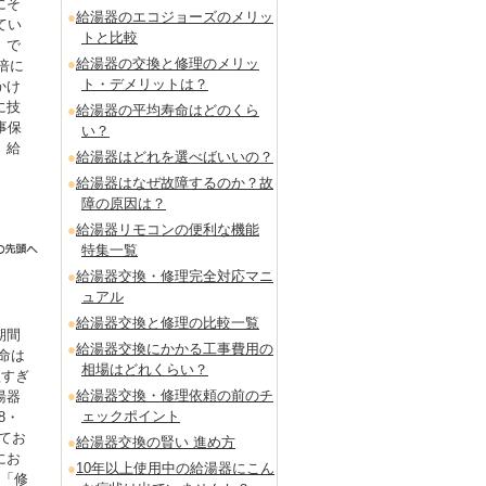
にそ
給湯器のエコジョーズのメリッ
てい
トと比較
」で
給湯器の交換と修理のメリッ
倍に
ト・デメリットは？
かけ
に技
給湯器の平均寿命はどのくら
事保
い？
。給
給湯器はどれを選べばいいの？
給湯器はなぜ故障するのか？故
障の原因は？
給湯器リモコンの便利な機能
特集一覧
給湯器交換・修理完全対応マニ
ュアル
給湯器交換と修理の比較一覧
期間
給湯器交換にかかる工事費用の
命は
相場はどれくらい？
短すぎ
給湯器交換・修理依頼の前のチ
湯器
ェックポイント
8・
てお
給湯器交換の賢い 進め方
にお
10年以上使用中の給湯器にこん
も「修