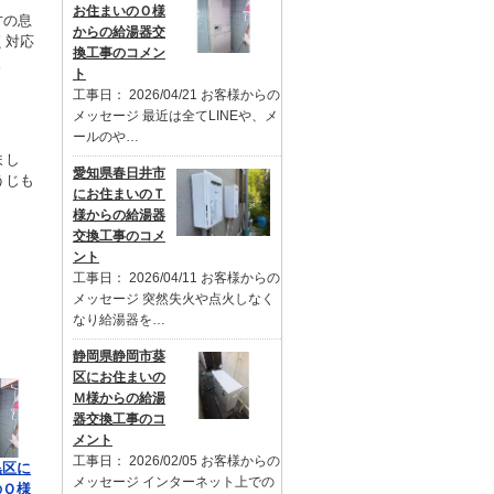
お住まいのＯ様
才の息
からの給湯器交
く対応
換工事のコメン
。
ト
工事日： 2026/04/21 お客様からの
メッセージ 最近は全てLINEや、メ
ールのや…
まし
愛知県春日井市
うじも
にお住まいのＴ
様からの給湯器
交換工事のコメ
ント
工事日： 2026/04/11 お客様からの
メッセージ 突然失火や点火しなく
なり給湯器を…
静岡県静岡市葵
区にお住まいの
Ｍ様からの給湯
器交換工事のコ
メント
工事日： 2026/02/05 お客様からの
黒区に
メッセージ インターネット上での
のＯ様