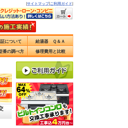
|
サイトマップ
|
ご利用ガイド
|
保証について
給湯器 Ｑ＆Ａ
型番の調べ方
修理費用と比較
交