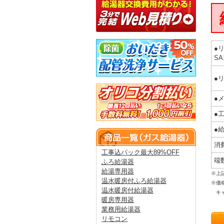
●
SA
●リ
●
●
●
消
工事込パック最大89%OFF
端
ふろ給湯器
給湯専用器
※上
温水暖房付ふろ給湯器
※価
温水暖房付給湯器
キャ
暖房専用器
業務用給湯器
リモコン