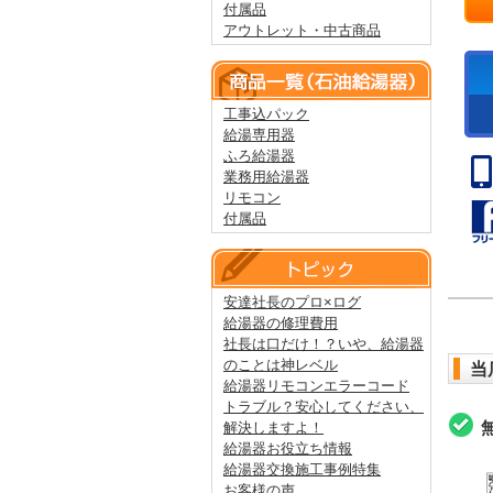
付属品
アウトレット・中古商品
工事込パック
給湯専用器
ふろ給湯器
業務用給湯器
リモコン
付属品
安達社長のプロ×ログ
給湯器の修理費用
社長は口だけ！？いや、給湯器
のことは神レベル
当
給湯器リモコンエラーコード
トラブル？安心してください、
解決しますよ！
給湯器お役立ち情報
給湯器交換施工事例特集
お客様の声