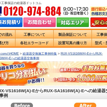
0年工事保証の給湯器ドットコム
での流れ
工事について
製品保証について
工事
選び方
各社エラーコード
設置写真の撮り方
型式・
comのHOME
>
給湯器交換施工事例特集
>
RUX-VS1616W(A)-EからRUX-
16W(A)-Eへの給湯器交換事例
UX-VS1616W(A)-EからRUX-SA1616W(A)-Eへの給湯器
事例