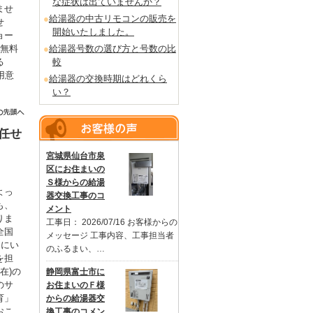
な症状は出ていませんか？
ませ
給湯器の中古リモコンの販売を
せ
開始いたしました。
ョー
を無料
給湯器号数の選び方と号数の比
る
較
用意
給湯器の交換時期はどれくら
。
い？
任せ
宮城県仙台市泉
区にお住まいの
Ｓ様からの給湯
よっ
器交換工事のコ
も、
メント
りま
工事日： 2026/07/16 お客様からの
全国
メッセージ 工事内容、工事担当者
るにい
のふるまい、…
を担
在)の
静岡県富士市に
のサ
お住まいのＦ様
育」
からの給湯器交
おこ
換工事のコメン