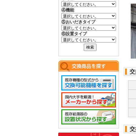
④機能
⑤おいだきタイプ
⑥設置タイプ
交
交