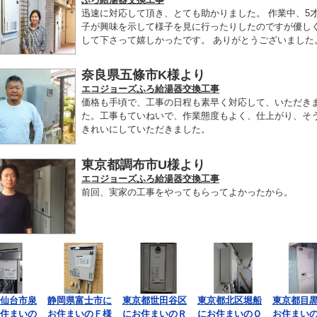
迅速に対応して頂き、とても助かりました。 作業中、5
子が興味を示して様子を見に行ったりしたのですが優し
して下さって嬉しかったです。 ありがとうございました
奈良県五條市K様より
エコジョーズふろ給湯器交換工事
価格も手頃で、工事の日程も素早く対応して、いただき
た。工事もていねいで、作業態度もよく、仕上がり、そ
きれいにしていただきました。
東京都調布市U様より
エコジョーズふろ給湯器交換工事
前回、実家の工事をやってもらってよかったから。
仙台市泉
静岡県富士市に
東京都世田谷区
東京都北区堀船
東京都目
住まいの
お住まいのＦ様
にお住まいのＲ
にお住まいのＯ
お住まい