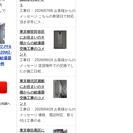
納
ト
んで
工事日： 2026/07/06 お客様からの
メッセージ こちらの希望日で対応
頂き非常にス…
東京都世田谷区
にお住まいのＲ
様からの給湯器
Z-FFA
交換工事のコメ
20WZ-
ント
の給湯器
工事日： 2026/06/10 お客様からの
事例
メッセージ 賃貸物件での交換でし
たが施工日程…
東京都北区堀船
にお住まいのＯ
様からの給湯器
交換工事のコメ
ント
工事日： 2026/04/28 お客様からの
メッセージ 価格、電話対応、取り
付け工事の全…
東京都目黒区に