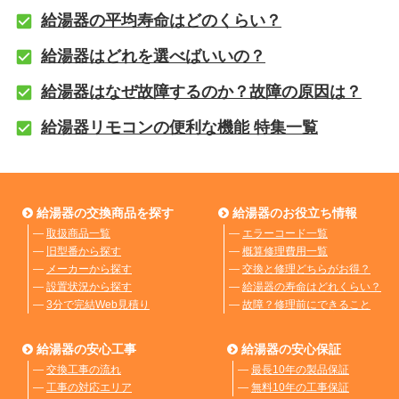
給湯器の平均寿命はどのくらい？
給湯器はどれを選べばいいの？
給湯器はなぜ故障するのか？故障の原因は？
給湯器リモコンの便利な機能 特集一覧
給湯器の交換商品を探す
給湯器のお役立ち情報
―
取扱商品一覧
―
エラーコード一覧
―
旧型番から探す
―
概算修理費用一覧
―
メーカーから探す
―
交換と修理どちらがお得？
―
設置状況から探す
―
給湯器の寿命はどれくらい？
―
3分で完結Web見積り
―
故障？修理前にできること
給湯器の安心工事
給湯器の安心保証
―
交換工事の流れ
―
最長10年の製品保証
―
工事の対応エリア
―
無料10年の工事保証