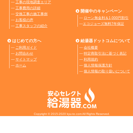
―
工事の現地調査エリア
―
工事費用の詳細
開催中のキャンペーン
―
交換工事の施工事例
―
ローン無金利＆1,000円割引
―
お客様の声
―
エコジョーズ無料7年保証
―
工事スタッフの紹介
はじめての方へ
給湯器ドットコムについて
―
ご利用ガイド
―
会社概要
―
お問合わせ
―
特定商取引法に基づく表記
―
サイトマップ
―
利用規約
―
ホーム
―
個人情報保護方針
―
個人情報の取り扱いについて
Copyright © 2015-2020 kyu-to.com All Rights Reserved.