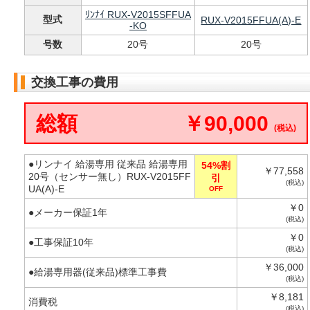
ﾘﾝﾅｲ RUX-V2015SFFUA
型式
RUX-V2015FFUA(A)-E
-KO
号数
20号
20号
交換工事の費用
総額
￥90,000
(税込)
●リンナイ 給湯専用 従来品 給湯専用
54%割
￥77,558
20号（センサー無し）RUX-V2015FF
引
(税込)
UA(A)-E
OFF
￥0
●メーカー保証1年
(税込)
￥0
●工事保証10年
(税込)
￥36,000
●給湯専用器(従来品)標準工事費
(税込)
￥8,181
消費税
(税込)