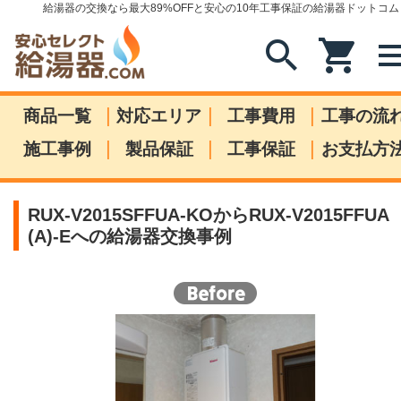
給湯器の交換なら最大89%OFFと安心の10年工事保証の給湯器ドットコム
search
shopping_cart
me
|
|
|
商品一覧
対応エリア
工事費用
工事の流
|
|
|
施工事例
製品保証
工事保証
お支払方
RUX-V2015SFFUA-KOからRUX-V2015FFUA
(A)-Eへの給湯器交換事例