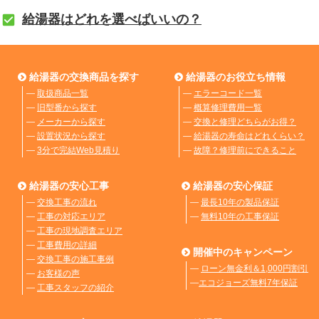
給湯器はどれを選べばいいの？
給湯器の交換商品を探す
給湯器のお役立ち情報
―
取扱商品一覧
―
エラーコード一覧
―
旧型番から探す
―
概算修理費用一覧
―
メーカーから探す
―
交換と修理どちらがお得？
―
設置状況から探す
―
給湯器の寿命はどれくらい？
―
3分で完結Web見積り
―
故障？修理前にできること
給湯器の安心工事
給湯器の安心保証
―
交換工事の流れ
―
最長10年の製品保証
―
工事の対応エリア
―
無料10年の工事保証
―
工事の現地調査エリア
―
工事費用の詳細
開催中のキャンペーン
―
交換工事の施工事例
―
ローン無金利＆1,000円割引
―
お客様の声
―
エコジョーズ無料7年保証
―
工事スタッフの紹介