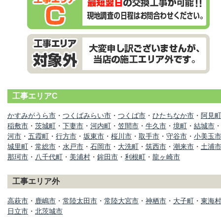
工事エリアC
かすみがうら市
・
つくばみらい市
・
つくば市
・
ひたちなか市
・
阿見
稲敷市
・
茨城町
・
下妻市
・
河内町
・
笠間市
・
牛久市
・
境町
・
結城市
河市
・
五霞町
・
行方市
・
坂東市
・
桜川市
・
取手市
・
守谷市
・
小美玉
城里町
・
常総市
・
水戸市
・
石岡市
・
大洗町
・
筑西市
・
潮来市
・
土浦
那珂市
・
八千代町
・
美浦村
・
鉾田市
・
利根町
・
龍ヶ崎市
工事エリア外
高萩市
・
鹿嶋市
・
常陸太田市
・
常陸大宮市
・
神栖市
・
大子町
・
東海
日立市
・
北茨城市