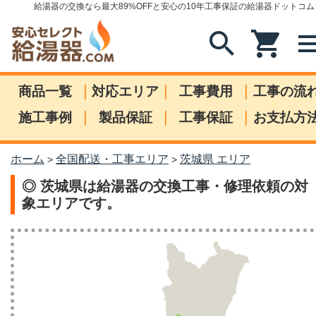
給湯器の交換なら最大89%OFFと安心の10年工事保証の給湯器ドットコム
search
shopping_cart
me
|
|
|
商品一覧
対応エリア
工事費用
工事の流
|
|
|
施工事例
製品保証
工事保証
お支払方
ホーム
全国配送・工事エリア
茨城県 エリア
>
>
◎ 茨城県は給湯器の交換工事・修理依頼の対
象エリアです。