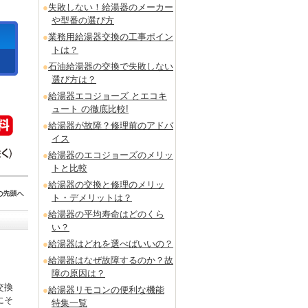
失敗しない！給湯器のメーカー
や型番の選び方
業務用給湯器交換の工事ポイン
トは？
石油給湯器の交換で失敗しない
選び方は？
給湯器エコジョーズ とエコキ
ュート の徹底比較!
給湯器が故障？修理前のアドバ
イス
給湯器のエコジョーズのメリッ
トと比較
給湯器の交換と修理のメリッ
ト・デメリットは？
給湯器の平均寿命はどのくら
い？
給湯器はどれを選べばいいの？
給湯器はなぜ故障するのか？故
障の原因は？
交換
給湯器リモコンの便利な機能
にそ
特集一覧