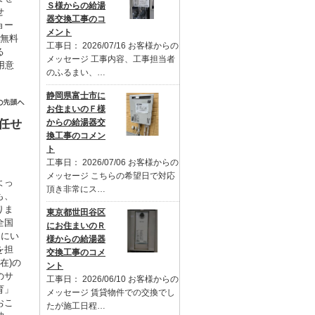
Ｓ様からの給湯
せ
器交換工事のコ
ョー
メント
を無料
工事日： 2026/07/16 お客様からの
る
メッセージ 工事内容、工事担当者
用意
のふるまい、…
。
静岡県富士市に
お住まいのＦ様
任せ
からの給湯器交
換工事のコメン
ト
工事日： 2026/07/06 お客様からの
メッセージ こちらの希望日で対応
よっ
頂き非常にス…
も、
りま
東京都世田谷区
全国
にお住まいのＲ
るにい
様からの給湯器
を担
交換工事のコメ
在)の
ント
のサ
工事日： 2026/06/10 お客様からの
育」
メッセージ 賃貸物件での交換でし
おこ
たが施工日程…