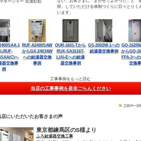
ない、お客さまに「まかせてよかった」と「
マネージャー 安達紀彰
得」していただける体制づくりに日々とりく
います。
2400SAA-1
RUF-A2400SAW
OUR-1601-Tから
GS-2002W-1への
GQ-1620W
らRUF-
からGX-2403AW
RUX-SA1616T-
給湯器交換事例
からGQ-16
5SAA(C)へ
への給湯器交換
L(A)-Eへの給湯
FFA-3へ
湯器交換事
事例
器交換事例
交換
例
工事事例をもっと読む
当店の工事事例を是非ごらんください
当店にいただいたお客さまの声
東京都練馬区のS様より
ふろ給湯器交換工事