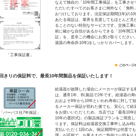
なえて独自の「10年間工事保証」を工事させ
ただいたすべてのお客さまに例外なく「無料
おつけしております。法定保証期間(1年)の10
あたる保証は、業界を見渡してもほとんど見
ることのない特別なサービスです。交換工事
術に確かな自信があるからできる「10年間工
証」を、是非この機会にお受け取りください
湯器の寿命(8-10年)をしっかりカバーします。
「工事保証書」
1回きりの保証料で、最長10年間製品を保証いたします！
給湯器が故障した場合にメーカーが保証する
は、通常1年、BL製品で2年です。給湯器の寿
おおよそ8年から10年といわれ寿命に対して
るメーカー保証が切れた後でも、安心して給
をお使いいただくため、当店では「最長10年(
「パーパス社7年保証」
10年の選択式)」の製品保証プランをご用意し
ります。保証料は給湯器交換工事申し込み時
支払いただく1回のみ。保証期間中は何度で
理」が可能で、お客さまのご負担は一切あり