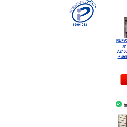
RUFV
か
A240
の給