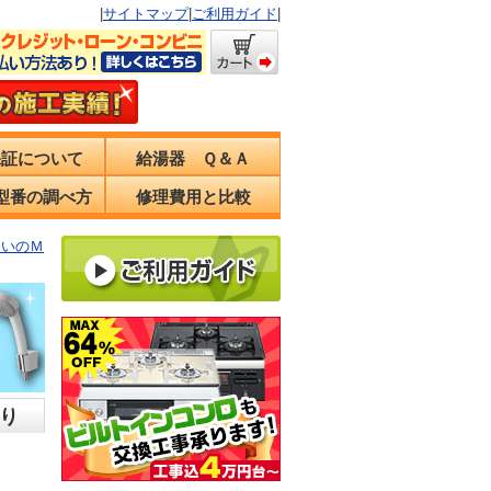
|
サイトマップ
|
ご利用ガイド
|
保証について
給湯器 Ｑ＆Ａ
型番の調べ方
修理費用と比較
まいのＭ
り