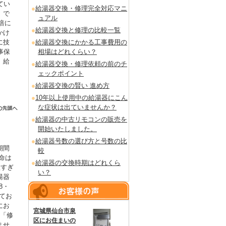
てい
給湯器交換・修理完全対応マニ
」で
ュアル
倍に
給湯器交換と修理の比較一覧
かけ
給湯器交換にかかる工事費用の
に技
相場はどれくらい？
事保
。給
給湯器交換・修理依頼の前のチ
ェックポイント
給湯器交換の賢い 進め方
10年以上使用中の給湯器にこん
な症状は出ていませんか？
給湯器の中古リモコンの販売を
開始いたしました。
給湯器号数の選び方と号数の比
期間
較
命は
給湯器の交換時期はどれくら
短すぎ
い？
湯器
8・
てお
にお
宮城県仙台市泉
も「修
区にお住まいの
ませ