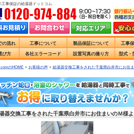
0年工事保証の給湯器ドットコム
での流れ
工事について
製品保証について
工事
選び方
各社エラーコード
設置写真の撮り方
型式・
comのHOME
>
お客様の声
>
給湯器交換工事をされた千葉県白井市にお住
湯器交換工事をされた千葉県白井市にお住まいのＭ様よ