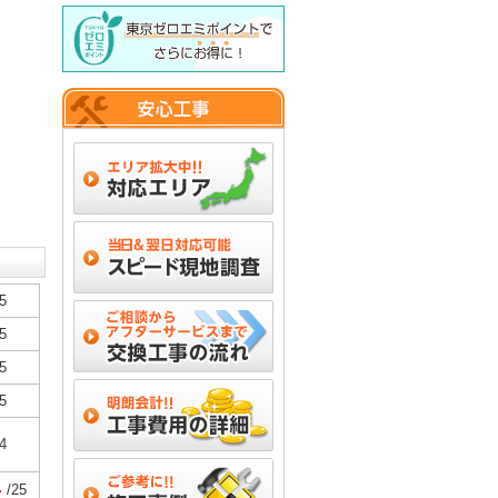
5
5
5
5
4
4
/25