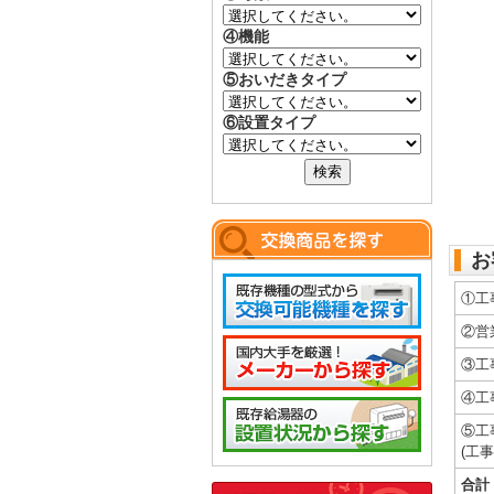
④機能
⑤おいだきタイプ
⑥設置タイプ
お
①工
②営
③工
④工
⑤工
(工
合計