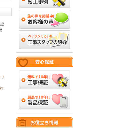
担当
き
ッフ
ね