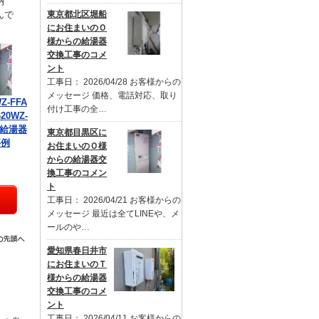
納
んで
東京都北区堀船
にお住まいのＯ
様からの給湯器
交換工事のコメ
ント
工事日： 2026/04/28 お客様からの
メッセージ 価格、電話対応、取り
Z-FFA
付け工事の全…
20WZ-
の給湯器
東京都目黒区に
事例
お住まいのＯ様
からの給湯器交
換工事のコメン
ト
工事日： 2026/04/21 お客様からの
メッセージ 最近は全てLINEや、メ
ールのや…
愛知県春日井市
にお住まいのＴ
様からの給湯器
交換工事のコメ
ント
工事日： 2026/04/11 お客様からの