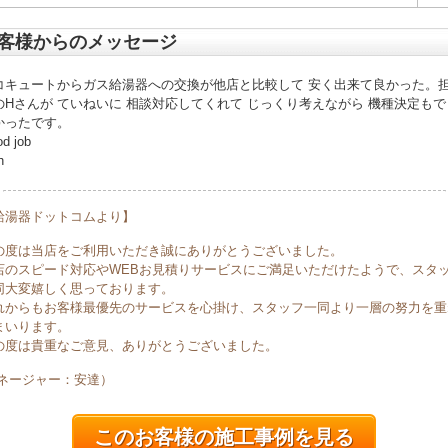
客様からのメッセージ
コキュートからガス給湯器への交換が他店と比較して 安く出来て良かった。
のHさんが ていねいに 相談対応してくれて じっくり考えながら 機種決定もで
かったです。
d job
h
給湯器ドットコムより】
の度は当店をご利用いただき誠にありがとうございました。
店のスピード対応やWEBお見積りサービスにご満足いただけたようで、スタ
同大変嬉しく思っております。
れからもお客様最優先のサービスを心掛け、スタッフ一同より一層の努力を重
まいります。
の度は貴重なご意見、ありがとうございました。
マネージャー：安達）
このお客様の施工事例を見る