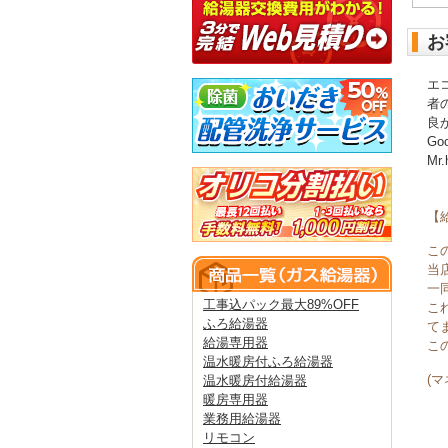
お
エ
者
良
Goo
Mr.
【
こ
当
一
工事込パック最大89%OFF
こ
ふろ給湯器
て
給湯専用器
こ
温水暖房付ふろ給湯器
(
温水暖房付給湯器
暖房専用器
業務用給湯器
リモコン