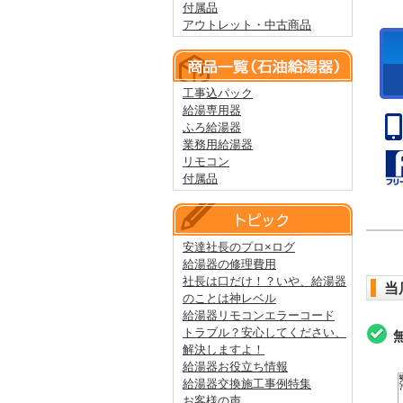
付属品
アウトレット・中古商品
工事込パック
給湯専用器
ふろ給湯器
業務用給湯器
リモコン
付属品
安達社長のプロ×ログ
給湯器の修理費用
社長は口だけ！？いや、給湯器
当
のことは神レベル
給湯器リモコンエラーコード
トラブル？安心してください、
解決しますよ！
給湯器お役立ち情報
給湯器交換施工事例特集
お客様の声