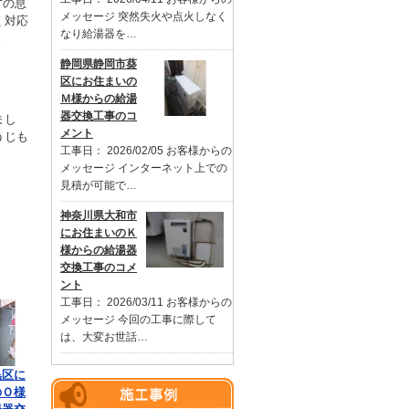
才の息
メッセージ 突然失火や点火しなく
く対応
なり給湯器を…
。
静岡県静岡市葵
区にお住まいの
Ｍ様からの給湯
器交換工事のコ
まし
メント
うじも
工事日： 2026/02/05 お客様からの
メッセージ インターネット上での
見積が可能で…
神奈川県大和市
にお住まいのＫ
様からの給湯器
交換工事のコメ
ント
工事日： 2026/03/11 お客様からの
メッセージ 今回の工事に際して
は、大変お世話…
黒区に
のＯ様