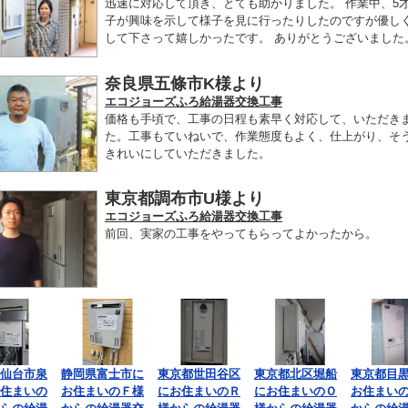
迅速に対応して頂き、とても助かりました。 作業中、5
子が興味を示して様子を見に行ったりしたのですが優し
して下さって嬉しかったです。 ありがとうございました
奈良県五條市K様より
エコジョーズふろ給湯器交換工事
価格も手頃で、工事の日程も素早く対応して、いただき
た。工事もていねいで、作業態度もよく、仕上がり、そ
きれいにしていただきました。
東京都調布市U様より
エコジョーズふろ給湯器交換工事
前回、実家の工事をやってもらってよかったから。
仙台市泉
静岡県富士市に
東京都世田谷区
東京都北区堀船
東京都目
住まいの
お住まいのＦ様
にお住まいのＲ
にお住まいのＯ
お住まい