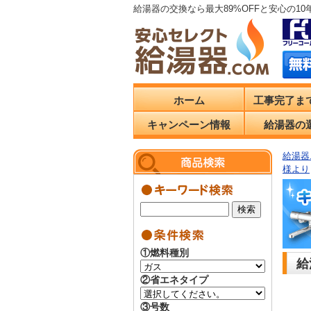
給湯器の交換なら最大89%OFFと安心の1
ホーム
工事完了ま
キャンペーン情報
給湯器の
給湯器.
様より
①燃料種別
給
②省エネタイプ
③号数