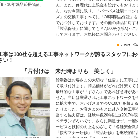
「8・10年製品延長保証」
ん。また、修理代に上限金も設けてもおりま
ん。なお今回に限り、「パーパス社製エコジ
ズ」の交換工事すべてに「7年間製品保証」
でおつけしております。その他の商品に対す
「製品保証」に関しても￥7,500円(税込)～ご
しております。お気軽にお問合わせください
工事は100社を超える工事ネットワークが誇るスタッフにお
さい！
「片付けは 来た時よりも 美しく」
給湯器はお客さまの大切な「住居」に工事に
て取り付けます。商品価格がどれだけ安くて
最終的な工事が「ずさん」であれば意味があ
せん。当店は厳選された工事ネットワークを
に拡大中で、おかげさまで今や100社を超え
たりました。お客さまのもとに赴き交換工事
当する協力店は、経験年数20年以上(2017年現
ベテランぞろいです。さらに満足せず、一層
ービスと技術の向上をめざして「各種安全教
「接客マナー研修」「製品研修」を継続的に