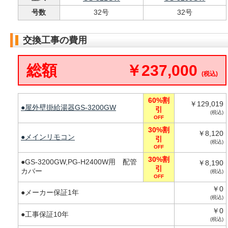
号数
32号
32号
交換工事の費用
総額
￥237,000
(税込)
60%割
￥129,019
●屋外壁掛給湯器GS-3200GW
引
(税込)
OFF
30%割
￥8,120
●メインリモコン
引
(税込)
OFF
30%割
●GS-3200GW,PG-H2400W用 配管
￥8,190
引
カバー
(税込)
OFF
￥0
●メーカー保証1年
(税込)
￥0
●工事保証10年
(税込)