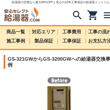
給湯器の交換なら最大89%OFFと安心の10年工事保証の給湯器ドットコム
search
shopping_cart
me
|
|
|
商品一覧
対応エリア
工事費用
工事の流
|
|
|
施工事例
製品保証
工事保証
お支払方
GS-321GWからGS-3200GWへの給湯器交換
例