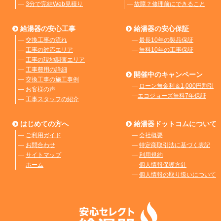
―
3分で完結Web見積り
―
故障？修理前にできること
給湯器の安心工事
給湯器の安心保証
―
交換工事の流れ
―
最長10年の製品保証
―
工事の対応エリア
―
無料10年の工事保証
―
工事の現地調査エリア
―
工事費用の詳細
開催中のキャンペーン
―
交換工事の施工事例
―
ローン無金利＆1,000円割引
―
お客様の声
―
エコジョーズ無料7年保証
―
工事スタッフの紹介
はじめての方へ
給湯器ドットコムについて
―
ご利用ガイド
―
会社概要
―
お問合わせ
―
特定商取引法に基づく表記
―
サイトマップ
―
利用規約
―
ホーム
―
個人情報保護方針
―
個人情報の取り扱いについて