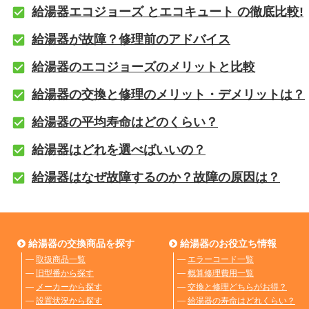
給湯器エコジョーズ とエコキュート の徹底比較!
給湯器が故障？修理前のアドバイス
給湯器のエコジョーズのメリットと比較
給湯器の交換と修理のメリット・デメリットは？
給湯器の平均寿命はどのくらい？
給湯器はどれを選べばいいの？
給湯器はなぜ故障するのか？故障の原因は？
給湯器の交換商品を探す
給湯器のお役立ち情報
―
取扱商品一覧
―
エラーコード一覧
―
旧型番から探す
―
概算修理費用一覧
―
メーカーから探す
―
交換と修理どちらがお得？
―
設置状況から探す
―
給湯器の寿命はどれくらい？