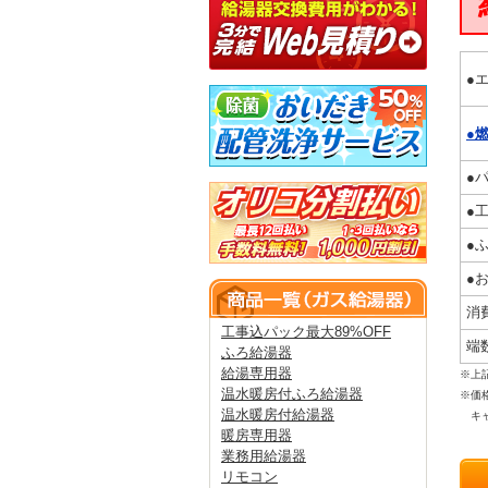
●エ
●
●
●
●
●
消
工事込パック最大89%OFF
端
ふろ給湯器
給湯専用器
※上
温水暖房付ふろ給湯器
※価
温水暖房付給湯器
キャ
暖房専用器
業務用給湯器
リモコン