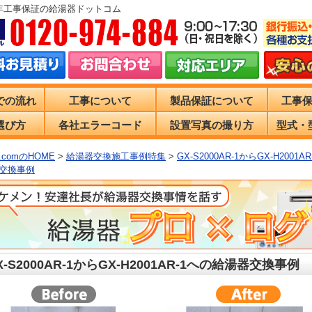
0年工事保証の給湯器ドットコム
での流れ
工事について
製品保証について
工事
選び方
各社エラーコード
設置写真の撮り方
型式・
comのHOME
>
給湯器交換施工事例特集
>
GX-S2000AR-1からGX-H2001A
交換事例
X-S2000AR-1からGX-H2001AR-1への給湯器交換事例