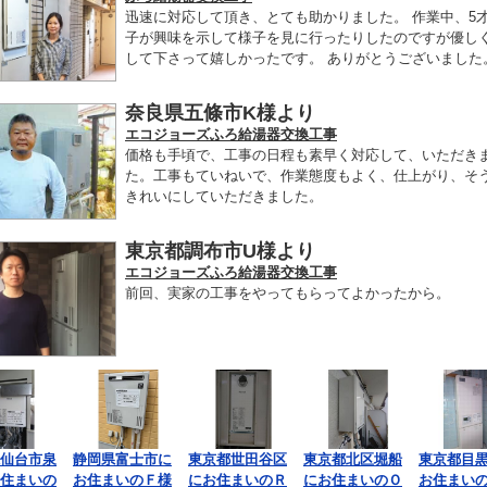
迅速に対応して頂き、とても助かりました。 作業中、5
子が興味を示して様子を見に行ったりしたのですが優し
して下さって嬉しかったです。 ありがとうございました
奈良県五條市K様より
エコジョーズふろ給湯器交換工事
価格も手頃で、工事の日程も素早く対応して、いただき
た。工事もていねいで、作業態度もよく、仕上がり、そ
きれいにしていただきました。
東京都調布市U様より
エコジョーズふろ給湯器交換工事
前回、実家の工事をやってもらってよかったから。
仙台市泉
静岡県富士市に
東京都世田谷区
東京都北区堀船
東京都目
住まいの
お住まいのＦ様
にお住まいのＲ
にお住まいのＯ
お住まい