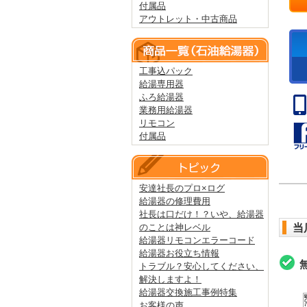
付属品
アウトレット・中古商品
工事込パック
給湯専用器
ふろ給湯器
業務用給湯器
リモコン
付属品
安達社長のプロ×ログ
給湯器の修理費用
社長は口だけ！？いや、給湯器
のことは神レベル
当
給湯器リモコンエラーコード
給湯器お役立ち情報
トラブル？安心してください、
解決しますよ！
給湯器交換施工事例特集
お客様の声