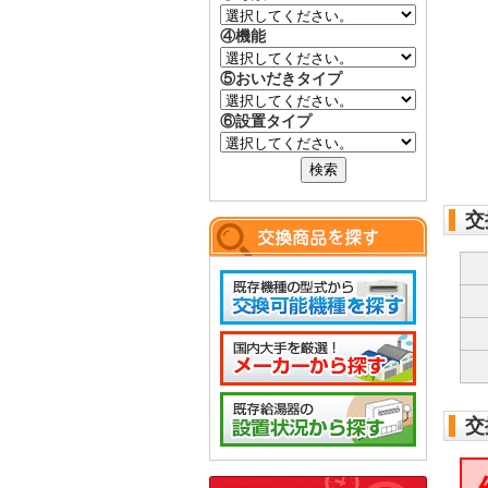
④機能
⑤おいだきタイプ
⑥設置タイプ
交
交