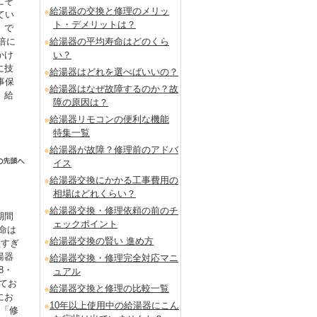
にそ
給湯器の交換と修理のメリッ
てい
ト・デメリットは？
」で
倍に
給湯器の平均寿命はどのくら
かけ
い？
に技
給湯器はどれを選べばいいの？
事保
給湯器はなぜ故障するのか？故
。給
障の原因は？
給湯器リモコンの便利な機能
特集一覧
給湯器が故障？修理前のアドバ
イス
給湯器交換にかかる工事費用の
相場はどれくらい？
給湯器交換・修理依頼の前のチ
期間
ェックポイント
命は
給湯器交換の賢い 進め方
短すぎ
湯器
給湯器交換・修理完全対応マニ
8・
ュアル
てお
給湯器交換と修理の比較一覧
にお
10年以上使用中の給湯器にこん
も「修