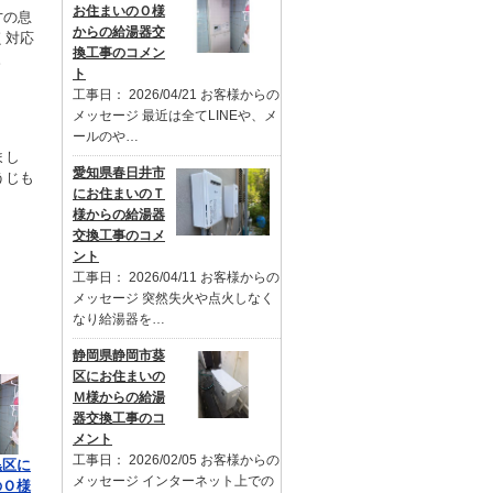
お住まいのＯ様
才の息
からの給湯器交
く対応
換工事のコメン
。
ト
工事日： 2026/04/21 お客様からの
メッセージ 最近は全てLINEや、メ
ールのや…
まし
愛知県春日井市
うじも
にお住まいのＴ
様からの給湯器
交換工事のコメ
ント
工事日： 2026/04/11 お客様からの
メッセージ 突然失火や点火しなく
なり給湯器を…
静岡県静岡市葵
区にお住まいの
Ｍ様からの給湯
器交換工事のコ
メント
工事日： 2026/02/05 お客様からの
黒区に
メッセージ インターネット上での
のＯ様