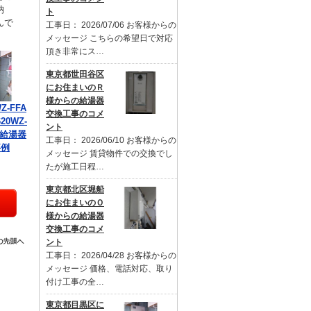
納
ト
んで
工事日： 2026/07/06 お客様からの
メッセージ こちらの希望日で対応
頂き非常にス…
東京都世田谷区
にお住まいのＲ
様からの給湯器
Z-FFA
交換工事のコメ
20WZ-
ント
の給湯器
工事日： 2026/06/10 お客様からの
事例
メッセージ 賃貸物件での交換でし
たが施工日程…
東京都北区堀船
にお住まいのＯ
様からの給湯器
交換工事のコメ
ント
工事日： 2026/04/28 お客様からの
メッセージ 価格、電話対応、取り
付け工事の全…
東京都目黒区に