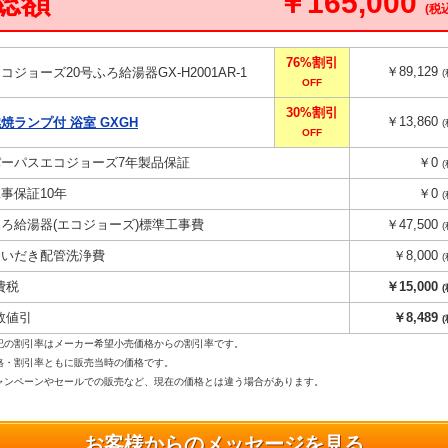
総額
￥165,000
(税
76%割引
￥89,129
コジョーズ20号ふろ給湯器GX-H2001AR-1
OFF
30%割引
￥13,860
燃焼ランプ付 浴室 GXGH
OFF
パーパスエコジョーズ7年製品保証
￥0
工事保証10年
￥0
ふろ給湯器(エコジョーズ)標準工事費
￥47,500
おいだき配管洗浄費
￥8,000
費税
￥15,000
数値引
￥8,489
記の割引率はメーカー希望小売価格からの割引率です。
格・割引率ともに販売当時の価格です。
ンペーンやセールでの販売など、現在の価格とは違う場合があります。
お客様からのメッセージを見る