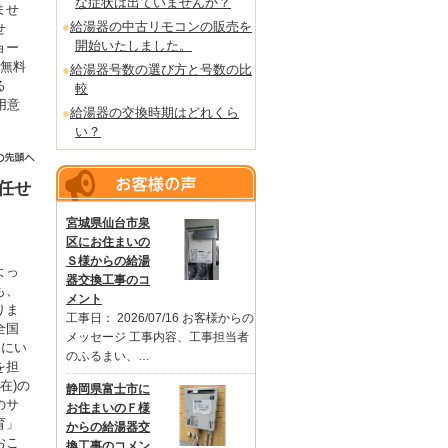
な症状は出ていませんか？
ませ
給湯器の中古リモコンの販売を
せ
開始いたしました。
ョー
を無料
給湯器号数の選び方と号数の比
る
較
用意
給湯器の交換時期はどれくら
。
い？
任せ
宮城県仙台市泉
区にお住まいの
Ｓ様からの給湯
よっ
器交換工事のコ
も、
メント
りま
工事日： 2026/07/16 お客様からの
全国
メッセージ 工事内容、工事担当者
るにい
のふるまい、…
を担
在)の
静岡県富士市に
のサ
お住まいのＦ様
育」
からの給湯器交
おこ
換工事のコメン