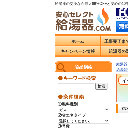
給湯器の交換なら最大89%OFFと安心の1
ホーム
工事完了ま
キャンペーン情報
給湯器の
給湯器.
給湯器
①燃料種別
G
②省エネタイプ
③号数