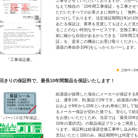
工事をさせていただいておりますが、万が一
なえて独自の「10年間工事保証」を工事させ
ただいたすべてのお客さまに例外なく「無料
おつけしております。法定保証期間(1年)の10
あたる保証は、業界を見渡してもほとんど見
ることのない特別なサービスです。交換工事
術に確かな自信があるからできる「10年間工
証」を、是非この機会にお受け取りください
湯器の寿命(8-10年)をしっかりカバーします。
「工事保証書」
1回きりの保証料で、最長10年間製品を保証いたします！
給湯器が故障した場合にメーカーが保証する
は、通常1年、BL製品で2年です。給湯器の寿
おおよそ8年から10年といわれ寿命に対して
るメーカー保証が切れた後でも、安心して給
をお使いいただくため、当店では「最長10年(
「パーパス社7年保証」
10年の選択式)」の製品保証プランをご用意し
ります。保証料は給湯器交換工事申し込み時
支払いただく1回のみ。保証期間中は何度で