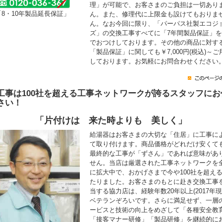
理」が可能で、お客さまのご負担は一切あり
「8・10年製品延長保証」
ん。また、修理代に上限金も設けてもおりま
ん。なお今回に限り、「パーパス社製エコジ
ズ」の交換工事すべてに「7年間製品保証」
でおつけしております。その他の商品に対す
「製品保証」に関しても￥7,000円(税込)～ご
しております。お気軽にお問合わせください
工事は100社を超える工事ネットワークが誇るスタッフにお
さい！
「片付けは 来た時よりも 美しく」
給湯器はお客さまの大切な「住居」に工事に
て取り付けます。商品価格がどれだけ安くて
最終的な工事が「ずさん」であれば意味があ
せん。当店は厳選された工事ネットワークを
に拡大中で、おかげさまで今や100社を超え
たりました。お客さまのもとに赴き交換工事
当する協力店は、経験年数20年以上(2017年現
ベテランぞろいです。さらに満足せず、一層
ービスと技術の向上をめざして「各種安全教
「接客マナー研修」「製品研修」を継続的に