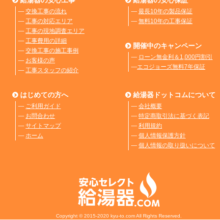
―
交換工事の流れ
―
最長10年の製品保証
―
工事の対応エリア
―
無料10年の工事保証
―
工事の現地調査エリア
―
工事費用の詳細
開催中のキャンペーン
―
交換工事の施工事例
―
ローン無金利＆1,000円割引
―
お客様の声
―
エコジョーズ無料7年保証
―
工事スタッフの紹介
はじめての方へ
給湯器ドットコムについて
―
ご利用ガイド
―
会社概要
―
お問合わせ
―
特定商取引法に基づく表記
―
サイトマップ
―
利用規約
―
ホーム
―
個人情報保護方針
―
個人情報の取り扱いについて
Copyright © 2015-2020 kyu-to.com All Rights Reserved.