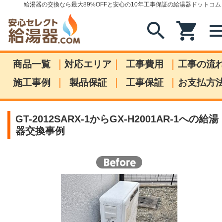
給湯器の交換なら最大89%OFFと安心の10年工事保証の給湯器ドットコム
search
shopping_cart
me
|
|
|
商品一覧
対応エリア
工事費用
工事の流
|
|
|
施工事例
製品保証
工事保証
お支払方
GT-2012SARX-1からGX-H2001AR-1への給湯
器交換事例