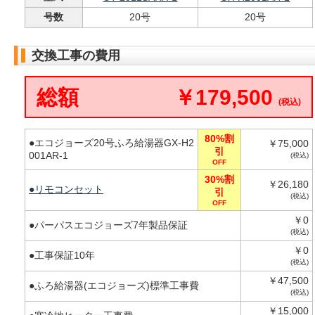
号数
20号
20号
交換工事の費用
総額
￥179,500
(税込)
80%割
●エコジョーズ20号ふろ給湯器GX-H2
￥75,000
引
001AR-1
(税込)
OFF
30%割
￥26,180
●リモコンセット
引
(税込)
OFF
￥0
●パーパスエコジョーズ7年製品保証
(税込)
￥0
●工事保証10年
(税込)
￥47,500
●ふろ給湯器(エコジョーズ)標準工事費
(税込)
￥15,000