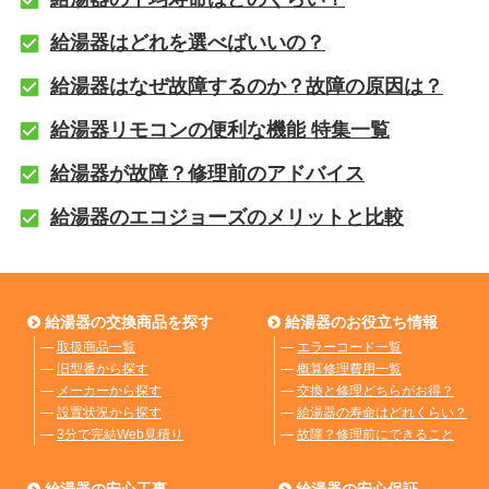
給湯器はどれを選べばいいの？
給湯器はなぜ故障するのか？故障の原因は？
給湯器リモコンの便利な機能 特集一覧
給湯器が故障？修理前のアドバイス
給湯器のエコジョーズのメリットと比較
給湯器の交換商品を探す
給湯器のお役立ち情報
―
取扱商品一覧
―
エラーコード一覧
―
旧型番から探す
―
概算修理費用一覧
―
メーカーから探す
―
交換と修理どちらがお得？
―
設置状況から探す
―
給湯器の寿命はどれくらい？
―
3分で完結Web見積り
―
故障？修理前にできること
給湯器の安心工事
給湯器の安心保証